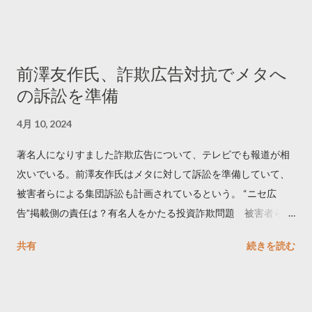
でリツイートする ー 拡散を狙うなら深夜1時-5時 資料のダウン
ロードはこちら👇 — Twitter マーケティング (@TwitterMktgJP)
April 10, 2023 世界初公開｜「#拡散の科学」なぜ人はリツイー
前澤友作氏、詐欺広告対抗でメタへ
トするのか？ https://marketing.twitter.com/ja/insights/kakusan
の訴訟を準備
4月 10, 2024
著名人になりすました詐欺広告について、テレビでも報道が相
次いでいる。前澤友作氏はメタに対して訴訟を準備していて、
被害者らによる集団訴訟も計画されているという。 “ニセ広
告”掲載側の責任は？有名人をかたる投資詐欺問題 被害者らが
近く集団訴訟へ【Nスタ解説】
共有
続きを読む
https://newsdig.tbs.co.jp/articles/-/1091835 なぜなくならな
い？SNS有名人なりすまし広告 クリックすると…
https://www3.nhk.or.jp/news/html/20240406/k1001441255100
0.html 詐欺広告をめぐり… 前澤氏 メタを訴える準備