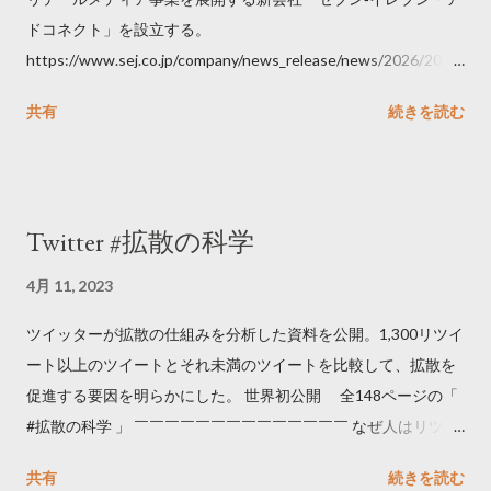
ドコネクト」を設立する。
https://www.sej.co.jp/company/news_release/news/2026/2026
06111100.html
共有
続きを読む
Twitter #拡散の科学
4月 11, 2023
ツイッターが拡散の仕組みを分析した資料を公開。1,300リツイ
ート以上のツイートとそれ未満のツイートを比較して、拡散を
促進する要因を明らかにした。 世界初公開 全148ページの「
#拡散の科学 」 ￣￣￣￣￣￣￣￣￣￣￣￣￣￣ なぜ人はリツイ
ートするのか..🤔? 大量のツイートデータをもとに「バズ」を科
共有
続きを読む
学しました。 ー バズの目安は1300リツイート ー 人は16の熱量