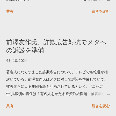
ートするのか..🤔? 大量のツイートデータをもとに「バズ」を科
共有
続きを読む
学しました。 ー バズの目安は1300リツイート ー 人は16の熱量
でリツイートする ー 拡散を狙うなら深夜1時-5時 資料のダウン
ロードはこちら👇 — Twitter マーケティング (@TwitterMktgJP)
April 10, 2023 世界初公開｜「#拡散の科学」なぜ人はリツイー
前澤友作氏、詐欺広告対抗でメタへ
トするのか？ https://marketing.twitter.com/ja/insights/kakusan
の訴訟を準備
4月 10, 2024
著名人になりすました詐欺広告について、テレビでも報道が相
次いでいる。前澤友作氏はメタに対して訴訟を準備していて、
被害者らによる集団訴訟も計画されているという。 “ニセ広
告”掲載側の責任は？有名人をかたる投資詐欺問題 被害者らが
近く集団訴訟へ【Nスタ解説】
共有
続きを読む
https://newsdig.tbs.co.jp/articles/-/1091835 なぜなくならな
い？SNS有名人なりすまし広告 クリックすると…