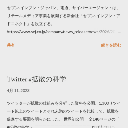
セブン‐イレブン・ジャパン、電通、サイバーエージェントは、
リテールメディア事業を展開する新会社「セブン‐イレブン・ア
ドコネクト」を設立する。
https://www.sej.co.jp/company/news_release/news/2026/2026
06111100.html
共有
続きを読む
Twitter #拡散の科学
4月 11, 2023
ツイッターが拡散の仕組みを分析した資料を公開。1,300リツイ
ート以上のツイートとそれ未満のツイートを比較して、拡散を
促進する要因を明らかにした。 世界初公開 全148ページの「
#拡散の科学 」 ￣￣￣￣￣￣￣￣￣￣￣￣￣￣ なぜ人はリツイ