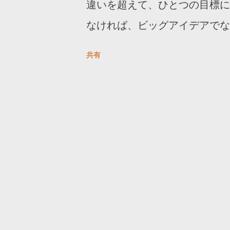
違いを超えて、ひとつの目標に
なければ、ビッグアイデアでな
合コンペの勝率でなく、コンペ
共有
ろう。広告主の都合よりも競合
は、空虚であり疲弊する。