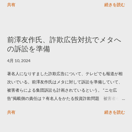
共有
続きを読む
学しました。 ー バズの目安は1300リツイート ー 人は16の熱量
でリツイートする ー 拡散を狙うなら深夜1時-5時 資料のダウン
ロードはこちら👇 — Twitter マーケティング (@TwitterMktgJP)
April 10, 2023 世界初公開｜「#拡散の科学」なぜ人はリツイー
前澤友作氏、詐欺広告対抗でメタへ
トするのか？ https://marketing.twitter.com/ja/insights/kakusan
の訴訟を準備
4月 10, 2024
著名人になりすました詐欺広告について、テレビでも報道が相
次いでいる。前澤友作氏はメタに対して訴訟を準備していて、
被害者らによる集団訴訟も計画されているという。 “ニセ広
告”掲載側の責任は？有名人をかたる投資詐欺問題 被害者らが
近く集団訴訟へ【Nスタ解説】
共有
続きを読む
https://newsdig.tbs.co.jp/articles/-/1091835 なぜなくならな
い？SNS有名人なりすまし広告 クリックすると…
https://www3.nhk.or.jp/news/html/20240406/k1001441255100