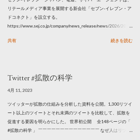
リテールメディア事業を展開する新会社「セブン‐イレブン・ア
ドコネクト」を設立する。
https://www.sej.co.jp/company/news_release/news/2026/2026
06111100.html
共有
続きを読む
Twitter #拡散の科学
4月 11, 2023
ツイッターが拡散の仕組みを分析した資料を公開。1,300リツイ
ート以上のツイートとそれ未満のツイートを比較して、拡散を
促進する要因を明らかにした。 世界初公開 全148ページの「
#拡散の科学 」 ￣￣￣￣￣￣￣￣￣￣￣￣￣￣ なぜ人はリツイ
ートするのか..🤔? 大量のツイートデータをもとに「バズ」を科