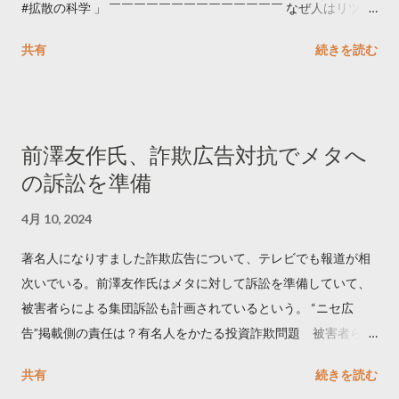
#拡散の科学 」 ￣￣￣￣￣￣￣￣￣￣￣￣￣￣ なぜ人はリツイ
ートするのか..🤔? 大量のツイートデータをもとに「バズ」を科
共有
続きを読む
学しました。 ー バズの目安は1300リツイート ー 人は16の熱量
でリツイートする ー 拡散を狙うなら深夜1時-5時 資料のダウン
ロードはこちら👇 — Twitter マーケティング (@TwitterMktgJP)
April 10, 2023 世界初公開｜「#拡散の科学」なぜ人はリツイー
前澤友作氏、詐欺広告対抗でメタへ
トするのか？ https://marketing.twitter.com/ja/insights/kakusan
の訴訟を準備
4月 10, 2024
著名人になりすました詐欺広告について、テレビでも報道が相
次いでいる。前澤友作氏はメタに対して訴訟を準備していて、
被害者らによる集団訴訟も計画されているという。 “ニセ広
告”掲載側の責任は？有名人をかたる投資詐欺問題 被害者らが
近く集団訴訟へ【Nスタ解説】
共有
続きを読む
https://newsdig.tbs.co.jp/articles/-/1091835 なぜなくならな