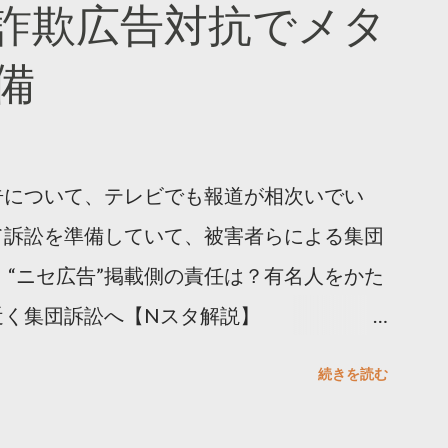
詐欺広告対抗でメタ
ja/insights/kakusan
備
告について、テレビでも報道が相次いでい
て訴訟を準備していて、被害者らによる集団
 “ニセ広告”掲載側の責任は？有名人をかた
近く集団訴訟へ【Nスタ解説】
p/articles/-/1091835 なぜなくならない？SNS有名
続きを読む
ると…
s/html/20240406/k10014412551000.html 詐