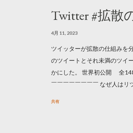
Twitter #拡
4月 11, 2023
ツイッターが拡散の仕組みを分
のツイートとそれ未満のツイ
かにした。 世界初公開 全14
￣￣￣￣￣￣￣￣ なぜ人はリツ
をもとに「バズ」を科学しました
共有
は16の熱量でリツイートする 
ンロードはこちら👇 — Twitter マ
10, 2023 世界初公開｜「