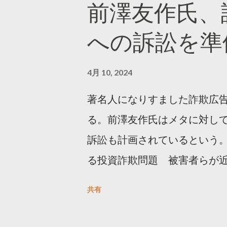
前澤友作氏、
https://marketing.twitter.com/
への訴訟を準
4月 10, 2024
著名人になりすました詐欺広
る。前澤友作氏はメタに対し
訴訟も計画されているという。
る投資詐欺問題 被害者らが
https://newsdig.tbs.co.j
共有
人なりすまし広告 クリックす
https://www3.nhk.or.jp/new