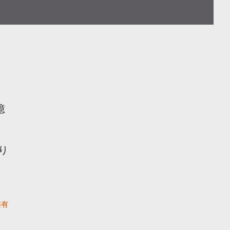
億
こ
り
共有