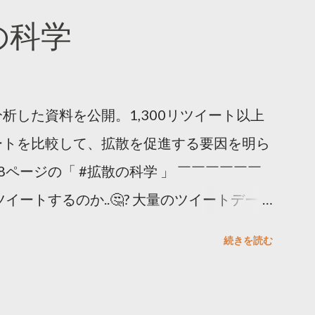
散の科学
析した資料を公開。1,300リツイート以上
ートを比較して、拡散を促進する要因を明ら
8ページの「 #拡散の科学 」 ￣￣￣￣￣￣
イートするのか..🤔? 大量のツイートデータ
。 ー バズの目安は1300リツイート ー 人
続きを読む
ー 拡散を狙うなら深夜1時-5時 資料のダウ
ーケティング (@TwitterMktgJP) April
#拡散の科学」なぜ人はリツイートするのか？