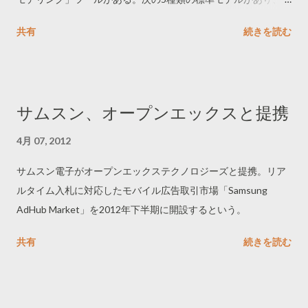
デルごとにチャネルの評価の差異を比較できる。モデルはカス
共有
続きを読む
タマイズもできる。 ------------------------------ 1. Last Interaction
model: 最後のタッチポイントだけを成果の要因とする 2. First
Interaction model: 最初のタッチポイントだけを成果の要因とす
る 3. Linear model: すべてのタッチポイントを均等に成果の要因
サムスン、オープンエックスと提携
とする 4. Position Based model: 最初・途中・最後のタッチポイ
ントを重みを変えて成果の要因とする 5. Time Decay model: コ
4月 07, 2012
ンバージョンに近いタッチポイントをより重く成果の要因とす
サムスン電子がオープンエックステクノロジーズと提携。リア
る ------------------------------ この機能は無料版にも追加してほし
ルタイム入札に対応したモバイル広告取引市場「Samsung
い。
AdHub Market」を2012年下半期に開設するという。
共有
続きを読む