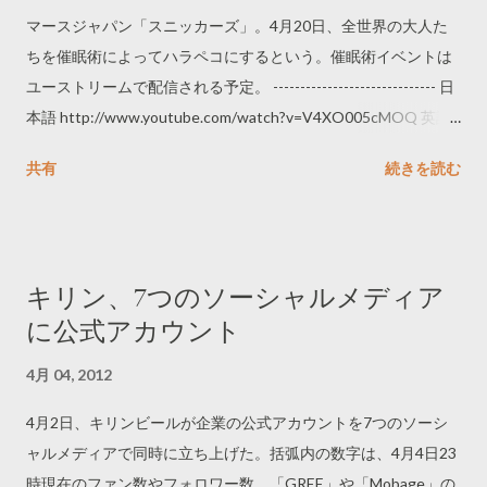
マースジャパン「スニッカーズ」。4月20日、全世界の大人た
ちを催眠術によってハラペコにするという。催眠術イベントは
ユーストリームで配信される予定。 ------------------------------ 日
本語 http://www.youtube.com/watch?v=V4XO005cMOQ 英語
http://www.youtube.com/watch?v=3NT1wX8LYL4 フランス語
共有
続きを読む
http://www.youtube.com/watch?v=OQaHSEqDElA 中国語
http://www.youtube.com/watch?v=Zy1VNBHWfmg --------------
----------------
キリン、7つのソーシャルメディア
に公式アカウント
4月 04, 2012
4月2日、キリンビールが企業の公式アカウントを7つのソーシ
ャルメディアで同時に立ち上げた。括弧内の数字は、4月4日23
時現在のファン数やフォロワー数。「GREE」や「Mobage」の