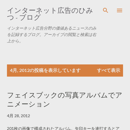
スキップしてメイン コンテンツに移動
インターネット広告のひみ
つ - ブログ
インターネット広告分野の価値あるニュースのみ
を記録するブログ。アーカイブの閲覧と検索は右
上から。
投
4月, 2012の投稿を表示しています
すべて表示
稿
フェイスブックの写真アルバムでア
ニメーション
4月 28, 2012
201枚の画像で構成されたアルバム。矢印キーを連打するとア