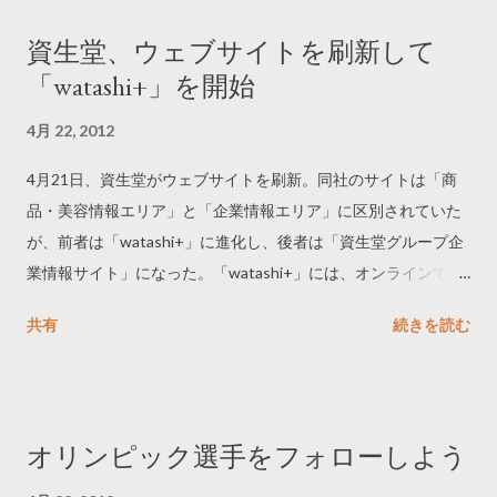
資生堂、ウェブサイトを刷新して
「watashi+」を開始
4月 22, 2012
4月21日、資生堂がウェブサイトを刷新。同社のサイトは「商
品・美容情報エリア」と「企業情報エリア」に区別されていた
が、前者は「watashi+」に進化し、後者は「資生堂グループ企
業情報サイト」になった。「watashi+」には、オンラインで美
容相談が受けられる「Webカウンセリング」、約2,600品を購
共有
続きを読む
入できる「オンラインショップ」、資生堂化粧品の取扱店を検
索できる「お店ナビ」などをそろえた。 -----------------------------
- ワタシプラス／資生堂 http://www.shiseido.co.jp/ ----------------
-------------- 同日より、イトーヨーカドーやイオンのネットスー
オリンピック選手をフォローしよう
パー、ヨドバシカメラなどのオンライン通販も資生堂の化粧品
を取り扱うようになった。 ------------------------------ 化粧品の大