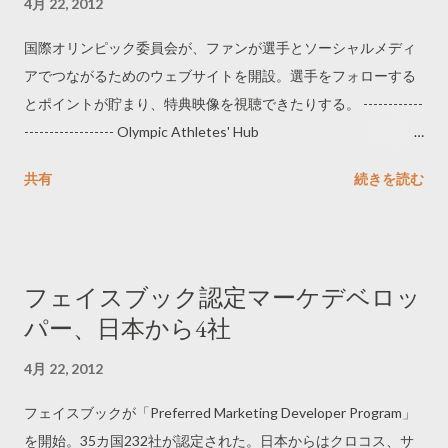
4月 22, 2012
半、ネット通販で販売開始 資生堂
国際オリンピック委員会が、ファンが選手とソーシャルメディ
http://www.nikkei.com/news/category/article/g=96958A9C938
アでつながるためのウェブサイトを開設。選手をフォローする
19696E0E2E282958DE0E2E2E6E0E2E3E08698E0E2E2E2 -------
とポイントが貯まり、特典映像を視聴できたりする。 ------------
-----------------------
------------------ Olympic Athletes' Hub
http://www.olympic.org/hub ------------------------------ ちなみ
共有
続きを読む
に、オリンピック選手を真似するコンテストも行われている。
選手の写真を選び、それを真似た写真を撮り、ツイッターで投
稿すると、ロンドンオリンピックへの招待に応募できる。 ------
------------------------ I Copy U Contest
フェイスブック認定マーケデベロッ
http://www.olympic.org/icopyu ------------------------------
パー、日本から4社
4月 22, 2012
フェイスブックが「Preferred Marketing Developer Program」
を開始。35カ国232社が認定された。日本からはクロコス、サ