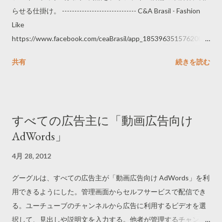
らせる仕掛け。 ------------------------------ C&A Brasil - Fashion
Like
https://www.facebook.com/ceaBrasil/app_185396351576200
https://www.facebook.com/media/set/?
共有
続きを読む
set=a.442993765727608.123987.193944443965876 ------------
------------------
すべての広告主に「動画広告向け
AdWords」
4月 28, 2012
グーグルは、すべての広告主が「動画広告向け AdWords」を利
用できるようにした。管理画面からセルフサービスで配信でき
る。ユーチューブのチャンネルから広告に利用するビデオを選
択して、見出しや説明文を入力する。他者が管理するチャンネ