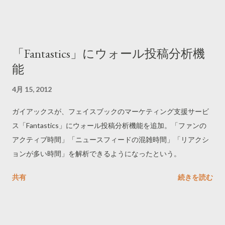
イト」が58％で並ぶ。この調査は、2007年と2009年にも実施
されているが、2009年の調査と比較すると、アーンドメディア
への信頼が向上したというより、アーンドメディア以外への信
「Fantastics」にウォール投稿分析機
頼が低下しているように感じられる。 ------------------------------
能
2011年調査（56カ国）
http://www.nielsen.com/us/en/insights/press-
4月 15, 2012
room/2012/nielsen-global-consumers-trust-in-earned-
advertising-grows.html 2009年調査（50カ国）
ガイアックスが、フェイスブックのマーケティング支援サービ
http://www.nielsen-online.com/pr/pr_090708_uk.pdf 2007年調
ス「Fantastics」にウォール投稿分析機能を追加。「ファンの
査（47カ国） http://www.nielsen.com/us/en/insights/press-
アクティブ時間」「ニュースフィードの混雑時間」「リアクシ
room/2007/Word-of-
ョンが多い時間」を解析できるようになったという。
Mouth_the_Most_Powerful_Selling_Tool__Nielsen_Global_Surve
共有
続きを読む
y.html ------------------------------ 今回発表された2011年調査のニ
ュースリリースはグラフがなくて分かりにくかったので、ニー
ルセンに請求してレポートを取り寄せた。レポートには、地域
ごとの比較などもあり、アジア太平洋地域ではあらゆるメディ