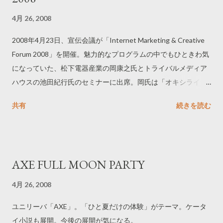
4月 26, 2008
2008年4月23日、宣伝会議が「Internet Marketing & Creative
Forum 2008」を開催。魅力的なプログラムの中でもひときわ気
になっていた、松下電器産業の岡康之氏とトライバルメディア
ハウスの池田紀行氏のセミナーに出席。岡氏は「オキシライド
乾電池」の「有人飛行プロジェクト」で有名。池田氏もクチコ
共有
続きを読む
ミによる伝播を考慮したユニークなキャンペーンを次々と仕掛
けている。 ------------------------------ インフルエンサーを巻き込
むWebマーケティング 松下電器産業 岡康之氏 岡氏は「オキシ
ライド乾電池」の「有人飛行プロジェクト」を成功させたあ
AXE FULL MOON PARTY
と、「きれいなおねえさんは、好きですか。」キャンペーンを
担当。「きれいな・・・」は1992年から継続している息の長い
4月 26, 2008
キャンペーンだが、2007年はインフルエンサーの活用に注目。
ユニリーバ「AXE」。「ひと夏だけの体験」がテーマ。ケータ
「PREMIUM MEMBER 2007 in ASIA」として、キャンペーンを
イ小説も展開。今後の展開が気になる。
支援してくれる「美」に敏感な女性を募集した。日本の各市区