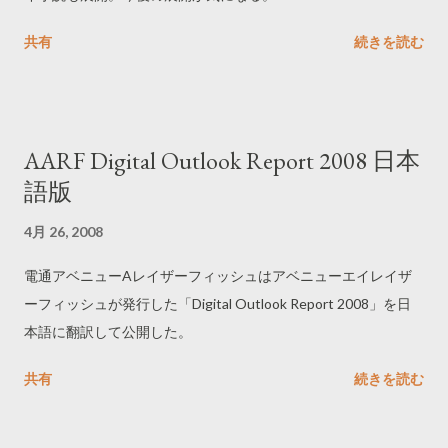
町村とアジアの街から2,007名を選出。ポジティブなバズを生み
共有
続きを読む
出すため、落選者を大量発生させるミスコンとは逆の発想をと
った。当選したプレミアムメンバーにはもれなく商品を提供し
て、その感想をウェブに集約。また、広告の出演者やイベント
の協力者をプレミアムメンバーから募集。街頭イベントでは、
AARF Digital Outlook Report 2008 日本
プレミアムメンバーがコンパニオンより熱心に商品を推奨し
語版
た。非日常性や優位性をともなうさまざまな感動体験を提供し
て、自発的でポジティブなバズの増幅を図った。2008年は
4月 26, 2008
「PREMIUM MEMBER 2008 in ASIA」として、継続メンバー
電通アベニューAレイザーフィッシュはアベニューエイレイザ
1,208名のほかに新規メンバー800名を選出する。
ーフィッシュが発行した「Digital Outlook Report 2008」を日
http://www.kireone.jp/ ------------------------------ 次世代コミュニ
本語に翻訳して公開した。
ケーションデザイン - クチコミ・バズ・バイラルの本質 トライ
バルメディアハウス 池田紀行氏 アテンションの争奪戦により広
共有
続きを読む
告が利きにくい時代に。生活者にとって広告は邪魔者。信号の
左右どちらが赤か青か思い出せないように、見ているようで見
ていない。広告メッセージはエンタメコンテンツに変換しなけ