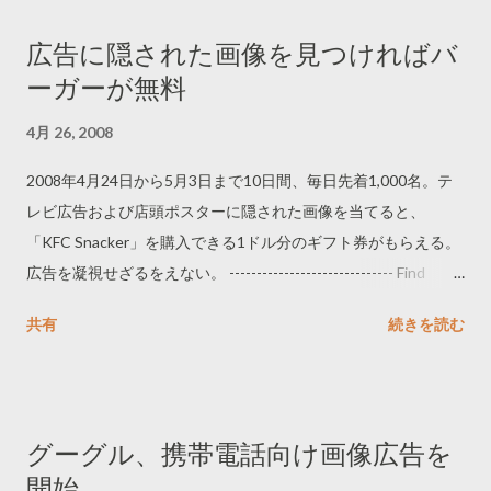
ればならない。競合の広告出稿量だけ見ていてもダメ。生活者
広告に隠された画像を見つければバ
のアテンションの競合状況はもっ...
ーガーが無料
4月 26, 2008
2008年4月24日から5月3日まで10日間、毎日先着1,000名。テ
レビ広告および店頭ポスターに隠された画像を当てると、
「KFC Snacker」を購入できる1ドル分のギフト券がもらえる。
広告を凝視せざるをえない。 ------------------------------ Find
Hidden Image in KFC Commercial and Win
共有
続きを読む
http://www.kfc.com/snacker/ ------------------------------ KFCは
2006年にもテレビ広告に秘密のフレームを隠して、サブリミナ
ル広告として放送を拒否されたことがある。 -----------------------
------- KFC、テレビ広告にシークレットコード
グーグル、携帯電話向け画像広告を
http://www.netadreport.com/blog/2006/05/kfc.html -------------
開始
-----------------