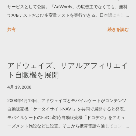
サービスとして公開。「AdWords」の広告主でなくても、無料
でA/Bテストおよび多変量テストを実行できる。日本語にも対
応。試験的に多変量テストを作成してみた。テストページに
共有
続きを読む
は、制御スクリプト、トラッキングスクリプト、ページセクシ
ョンという3種類の JavaScript タグを挿入する。感動するほど分
かりやすい。作成した試験ページをしばらく公開しておく。 ---
--------------------------- Google Website Optimizer 試験ページ
アドウェイズ、リアルアフィリエイ
http://www.netadreport.com/google_wo_test/ --------------------
ト自販機を展開
----------
4月 19, 2008
2008年4月18日、アドウェイズとモバイルゲートがコンテンツ
自動販売機「ケータイサイトNAVI」を共同で展開すると発表。
モバイルゲートのFeliCa対応自動販売機「ドコデジ」をアミュ
ーズメント施設などに設置。そこから携帯電話を通じてコンテ
ンツの購入や会員登録が発生すると成果報酬となる。