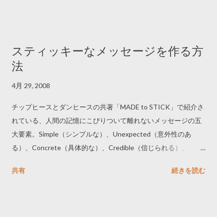
スティッキーなメッセージを作る方
法
4月 29, 2008
チップヒースとダンヒースの共著「MADE to STICK」で紹介さ
れている、人間の記憶にこびりついて離れないメッセージの五
大要素。Simple（シンプルな）、Unexpected（意外性のあ
る）、Concrete（具体的な）、Credible（信じられる）、
Emotional（感情的に巻き込む）、Stories（物語性のある）。
共有
続きを読む
頭文字をつなげると「SUCCESs」。 ------------------------------
MADE to STICK
http://www.amazon.co.jp/exec/obidos/ASIN/1400064287/ ------
------------------------