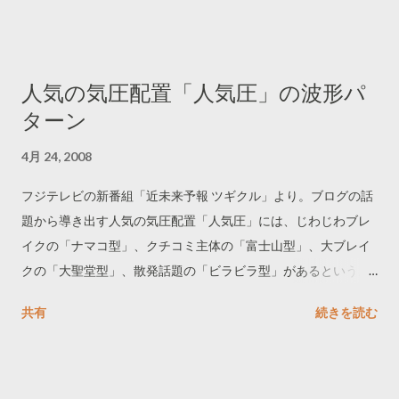
人気の気圧配置「人気圧」の波形パ
ターン
4月 24, 2008
フジテレビの新番組「近未来予報 ツギクル」より。ブログの話
題から導き出す人気の気圧配置「人気圧」には、じわじわブレ
イクの「ナマコ型」、クチコミ主体の「富士山型」、大ブレイ
クの「大聖堂型」、散発話題の「ビラビラ型」があるという。1
日当たりの書き込みが100件を超えると、勢いが落ちにくくな
共有
続きを読む
るのだとか。この番組は放送後から翌週の放送開始までの1週
間、オンラインで無料配信。トランスコスモスの提供。