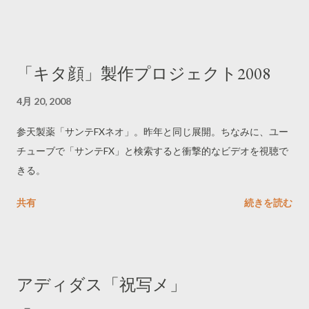
ひとが多かった。テレビを見ながらインターネットや携帯電話
を操作するひとは、男性より女性、また若い年代ほど多かっ
た。
「キタ顔」製作プロジェクト2008
4月 20, 2008
参天製薬「サンテFXネオ」。昨年と同じ展開。ちなみに、ユー
チューブで「サンテFX」と検索すると衝撃的なビデオを視聴で
きる。
共有
続きを読む
アディダス「祝写メ」