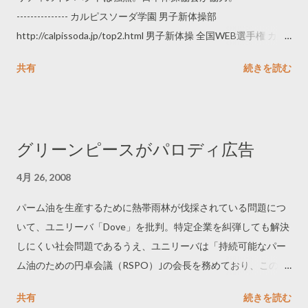
--------------- カルピスソーダ学園 男子新体操部
http://calpissoda.jp/top2.html 男子新体操 全国WEB選手権 カル
ピスソーダカップ http://sodacup.tv/ ------------------------------
共有
続きを読む
グリーンピースがパロディ広告
4月 26, 2008
パーム油を生産するために熱帯雨林が伐採されている問題につ
いて、ユニリーバ「Dove」を批判。特定企業を糾弾しても解決
しにくい社会問題であるうえ、ユニリーバは「持続可能なパー
ム油のための円卓会議（RSPO）｣の会長を務めており、この批
判が賛同を得られるかは不明。 ------------------------------ Talk to
共有
続きを読む
Dove before they destroy Paradise Forests