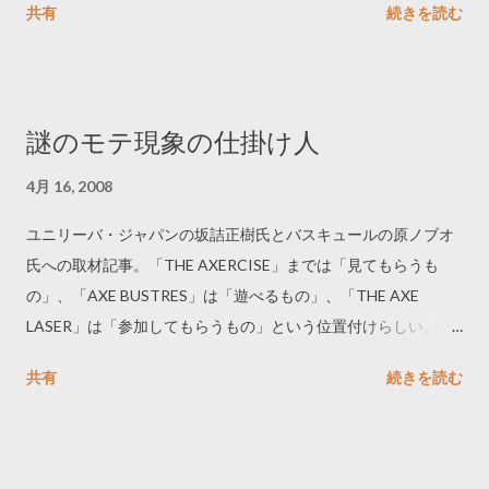
共有
続きを読む
両社が有効性の検証に協力したようだ。このスケールは13項目
あるそうだが、今回は主要な6項目が検証された。広告について
各項目の充足度を確認すれば、バイラル度を定量的に評価でき
るということだろう。いわゆるバイラル広告は、このようなス
謎のモテ現象の仕掛け人
ケールでは説明のつかないものも多そうだが、学術的なアプロ
ーチとして注目される。
4月 16, 2008
ユニリーバ・ジャパンの坂詰正樹氏とバスキュールの原ノブオ
氏への取材記事。「THE AXERCISE」までは「見てもらうも
の」、「AXE BUSTRES」は「遊べるもの」、「THE AXE
LASER」は「参加してもらうもの」という位置付けらしい。ビ
ジョンの確実な共有と相互の信頼が伝わってくる。
共有
続きを読む