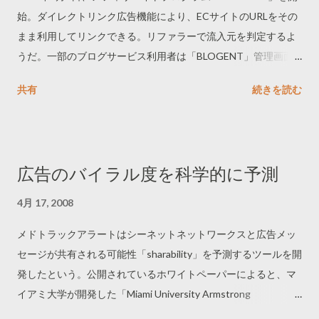
始。ダイレクトリンク広告機能により、ECサイトのURLをその
まま利用してリンクできる。リファラーで流入元を判定するよ
うだ。一部のブログサービス利用者は「BLOGENT」管理画面
からブログの投稿が可能。報酬は「ソニーポイント」で1円相当
共有
続きを読む
から還元。いまのところ提携サイトはソニースタイルだけだ
が、ソニーグループ以外でも参加できるという。
広告のバイラル度を科学的に予測
4月 17, 2008
メドトラックアラートはシーネットネットワークスと広告メッ
セージが共有される可能性「sharability」を予測するツールを開
発したという。公開されているホワイトペーパーによると、マ
イアミ大学が開発した「Miami University Armstrong
Interactive Media Studies (AIMS) Sharability Scale」について、