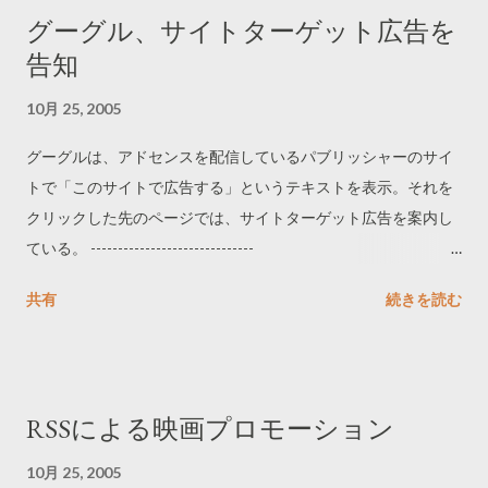
グーグル、サイトターゲット広告を
告知
10月 25, 2005
グーグルは、アドセンスを配信しているパブリッシャーのサイ
トで「このサイトで広告する」というテキストを表示。それを
クリックした先のページでは、サイトターゲット広告を案内し
ている。 ------------------------------
http://adwords.google.com/select/OnsiteSignupLandingPage?
共有
続きを読む
client=ca-pub-
6304043743499945&referringUrl=http://www.askthebuilder.co
m/Sand_and_Mortar_Quantities.shtml&hl=en&gl= -----------------
-------------
RSSによる映画プロモーション
10月 25, 2005