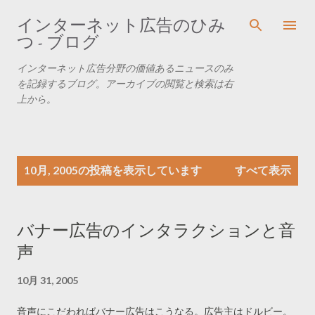
スキップしてメイン コンテンツに移動
インターネット広告のひみ
つ - ブログ
インターネット広告分野の価値あるニュースのみ
を記録するブログ。アーカイブの閲覧と検索は右
上から。
投
10月, 2005の投稿を表示しています
すべて表示
稿
バナー広告のインタラクションと音
声
10月 31, 2005
音声にこだわればバナー広告はこうなる。広告主はドルビー。