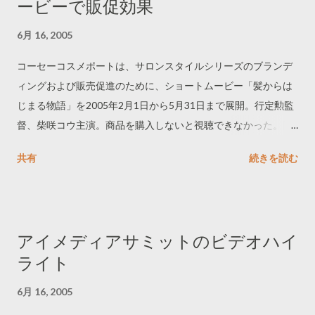
ービーで販促効果
6月 16, 2005
コーセーコスメポートは、サロンスタイルシリーズのブランデ
ィングおよび販売促進のために、ショートムービー「髪からは
じまる物語」を2005年2月1日から5月31日まで展開。行定勲監
督、柴咲コウ主演。商品を購入しないと視聴できなかった。同
期間中に2万1,000ストリームを記録、5月度の商品の売上は前
共有
続きを読む
年比160％となった。7月にはDVDとして発売予定。 -------------
----------------- 「髪からはじまる物語」DVD予約受付中！（国内
配送料無料）
http://www.amazon.co.jp/exec/obidos/ASIN/B0009V1GKS/neta
アイメディアサミットのビデオハイ
dreportco-22/ref=nosim ------------------------------
ライト
6月 16, 2005