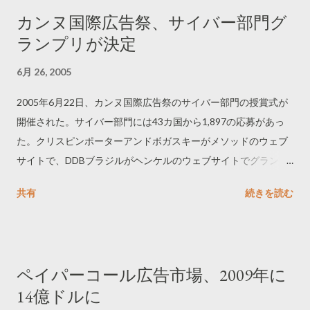
カンヌ国際広告祭、サイバー部門グ
ランプリが決定
6月 26, 2005
2005年6月22日、カンヌ国際広告祭のサイバー部門の授賞式が
開催された。サイバー部門には43カ国から1,897の応募があっ
た。クリスピンポーターアンドボガスキーがメソッドのウェブ
サイトで、DDBブラジルがヘンケルのウェブサイトでグランプ
リを受賞した。日本からは、電通が東芝FMフェスティバルでゴ
共有
続きを読む
ールドライオン、電通がワンショウと公共広告機構でシルバー
ライオン、博報堂アイ・スタジオがボーダフォンでブロンズラ
イオンを受賞した。もっとも健闘したのはブラジル勢で、合計
25作品が受賞した。審査員によると、今年はビデオを利用した
ペイパーコール広告市場、2009年に
ものが目立ったという。ビデオを利用するだけでなく、それに
14億ドルに
よっていかにフレッシュでエモーショナルなブランド体験をさ