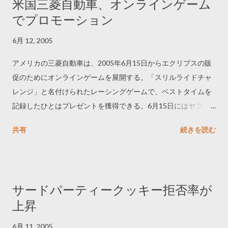
米国三菱自動車、オンラインゲーム
http://advertising.msn.dk/ Norway: http://advertising.msn.no/
でプロモーション
Sweden: http://advertising.msn.se/ ------------------------------
6月 12, 2005
アメリカの三菱自動車は、2005年6月15日からエクリプスの販
促のためにオンラインゲームを展開する。「スリルライドチャ
レンジ」と名付けられたレーシングゲームで、ベストタイムを
記録したひとはプレゼントを獲得できる。6月15日にはヤフー
のトップページでアイブラスターを利用したリッチメディア広
共有
続きを読む
告が出稿される。
サードパーティークッキー拒否率が
上昇
6月 11, 2005