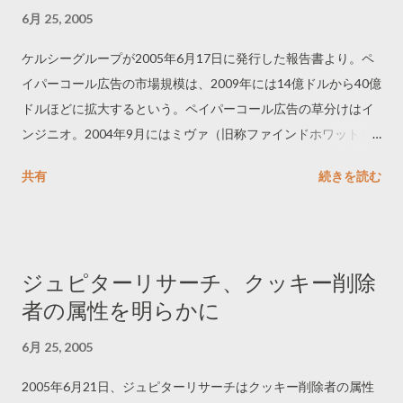
せるかがカギのようだ。ビデオの活用がカギになるということ
6月 25, 2005
は、そのノウハウがあるオフラインエージェンシーにもチャン
スがあるということ。オンラインエージェンシーとオフライン
ケルシーグループが2005年6月17日に発行した報告書より。ペ
エージェンシーが同じ土俵で競い合うことは、この分野をさら
イパーコール広告の市場規模は、2009年には14億ドルから40億
に進化させるために意味のあることだ。 -----------------------------
ドルほどに拡大するという。ペイパーコール広告の草分けはイ
- Cyber Lions Grand Prix Method "Come Clean" (Crispin Porter +
ンジニオ。2004年9月にはミヴァ（旧称ファインドホワット）
Bogusky) http://www.comeclean.com/ Henkel "Reality
と、2005年1月にはアメリカオンラインと提携して、その配信
共有
続きを読む
Advertising" (DDB Brasil) http://infectous.plugin.com.br/reality/ -
ネットワークを拡張している。
----------------------------- Winners from Japan Toshiba FM Festival
2004 (Dentsu) http://tfm.p.tha.jp/ One Show 2004 (Dentsu)
http://www.interactive-salaryman.com/pieces/oneshow2004_e/
ジュピターリサーチ、クッキー削除
AC (Dentsu) http://www.interactive-
者の属性を明らかに
salaryman.com/pieces/driver_e/ Vodafone (Hakuhodo i Studio)
http://award.i-studio.co.jp/2004_vodafone...
6月 25, 2005
2005年6月21日、ジュピターリサーチはクッキー削除者の属性