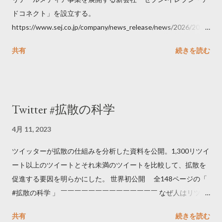
ドコネクト」を設立する。
https://www.sej.co.jp/company/news_release/news/2026/2026
06111100.html
共有
続きを読む
Twitter #拡散の科学
4月 11, 2023
ツイッターが拡散の仕組みを分析した資料を公開。1,300リツイ
ート以上のツイートとそれ未満のツイートを比較して、拡散を
促進する要因を明らかにした。 世界初公開 全148ページの「
#拡散の科学 」 ￣￣￣￣￣￣￣￣￣￣￣￣￣￣ なぜ人はリツイ
ートするのか..🤔? 大量のツイートデータをもとに「バズ」を科
共有
続きを読む
学しました。 ー バズの目安は1300リツイート ー 人は16の熱量