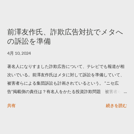
でリツイートする ー 拡散を狙うなら深夜1時-5時 資料のダウン
ロードはこちら👇 — Twitter マーケティング (@TwitterMktgJP)
April 10, 2023 世界初公開｜「#拡散の科学」なぜ人はリツイー
前澤友作氏、詐欺広告対抗でメタへ
トするのか？ https://marketing.twitter.com/ja/insights/kakusan
の訴訟を準備
4月 10, 2024
著名人になりすました詐欺広告について、テレビでも報道が相
次いでいる。前澤友作氏はメタに対して訴訟を準備していて、
被害者らによる集団訴訟も計画されているという。 “ニセ広
告”掲載側の責任は？有名人をかたる投資詐欺問題 被害者らが
近く集団訴訟へ【Nスタ解説】
共有
続きを読む
https://newsdig.tbs.co.jp/articles/-/1091835 なぜなくならな
い？SNS有名人なりすまし広告 クリックすると…
https://www3.nhk.or.jp/news/html/20240406/k1001441255100
0.html 詐欺広告をめぐり… 前澤氏 メタを訴える準備