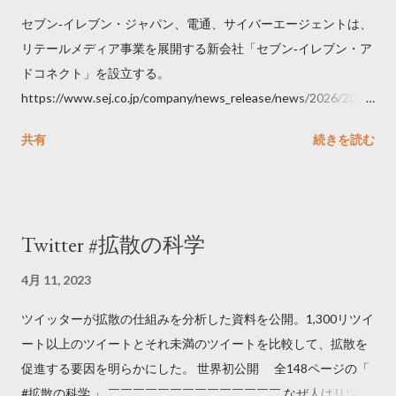
セブン‐イレブン・ジャパン、電通、サイバーエージェントは、
リテールメディア事業を展開する新会社「セブン‐イレブン・ア
ドコネクト」を設立する。
https://www.sej.co.jp/company/news_release/news/2026/2026
06111100.html
共有
続きを読む
Twitter #拡散の科学
4月 11, 2023
ツイッターが拡散の仕組みを分析した資料を公開。1,300リツイ
ート以上のツイートとそれ未満のツイートを比較して、拡散を
促進する要因を明らかにした。 世界初公開 全148ページの「
#拡散の科学 」 ￣￣￣￣￣￣￣￣￣￣￣￣￣￣ なぜ人はリツイ