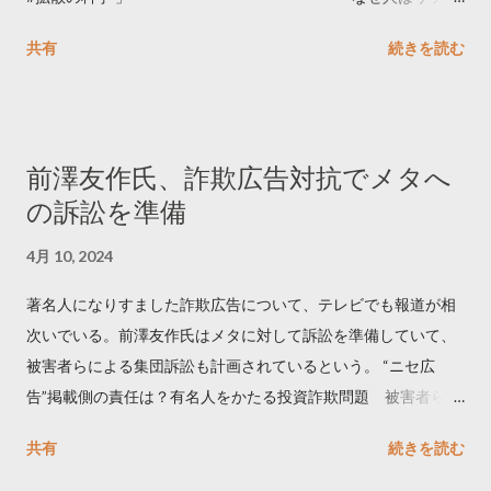
ートするのか..🤔? 大量のツイートデータをもとに「バズ」を科
共有
続きを読む
学しました。 ー バズの目安は1300リツイート ー 人は16の熱量
でリツイートする ー 拡散を狙うなら深夜1時-5時 資料のダウン
ロードはこちら👇 — Twitter マーケティング (@TwitterMktgJP)
April 10, 2023 世界初公開｜「#拡散の科学」なぜ人はリツイー
前澤友作氏、詐欺広告対抗でメタへ
トするのか？ https://marketing.twitter.com/ja/insights/kakusan
の訴訟を準備
4月 10, 2024
著名人になりすました詐欺広告について、テレビでも報道が相
次いでいる。前澤友作氏はメタに対して訴訟を準備していて、
被害者らによる集団訴訟も計画されているという。 “ニセ広
告”掲載側の責任は？有名人をかたる投資詐欺問題 被害者らが
近く集団訴訟へ【Nスタ解説】
共有
続きを読む
https://newsdig.tbs.co.jp/articles/-/1091835 なぜなくならな
い？SNS有名人なりすまし広告 クリックすると…