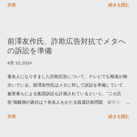
共有
続きを読む
学しました。 ー バズの目安は1300リツイート ー 人は16の熱量
でリツイートする ー 拡散を狙うなら深夜1時-5時 資料のダウン
ロードはこちら👇 — Twitter マーケティング (@TwitterMktgJP)
April 10, 2023 世界初公開｜「#拡散の科学」なぜ人はリツイー
前澤友作氏、詐欺広告対抗でメタへ
トするのか？ https://marketing.twitter.com/ja/insights/kakusan
の訴訟を準備
4月 10, 2024
著名人になりすました詐欺広告について、テレビでも報道が相
次いでいる。前澤友作氏はメタに対して訴訟を準備していて、
被害者らによる集団訴訟も計画されているという。 “ニセ広
告”掲載側の責任は？有名人をかたる投資詐欺問題 被害者らが
近く集団訴訟へ【Nスタ解説】
共有
続きを読む
https://newsdig.tbs.co.jp/articles/-/1091835 なぜなくならな
い？SNS有名人なりすまし広告 クリックすると…
https://www3.nhk.or.jp/news/html/20240406/k1001441255100