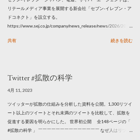
リテールメディア事業を展開する新会社「セブン‐イレブン・ア
ドコネクト」を設立する。
https://www.sej.co.jp/company/news_release/news/2026/2026
06111100.html
共有
続きを読む
Twitter #拡散の科学
4月 11, 2023
ツイッターが拡散の仕組みを分析した資料を公開。1,300リツイ
ート以上のツイートとそれ未満のツイートを比較して、拡散を
促進する要因を明らかにした。 世界初公開 全148ページの「
#拡散の科学 」 ￣￣￣￣￣￣￣￣￣￣￣￣￣￣ なぜ人はリツイ
ートするのか..🤔? 大量のツイートデータをもとに「バズ」を科