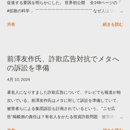
促進する要因を明らかにした。 世界初公開 全148ページの「
#拡散の科学 」 ￣￣￣￣￣￣￣￣￣￣￣￣￣￣ なぜ人はリツイ
ートするのか..🤔? 大量のツイートデータをもとに「バズ」を科
共有
続きを読む
学しました。 ー バズの目安は1300リツイート ー 人は16の熱量
でリツイートする ー 拡散を狙うなら深夜1時-5時 資料のダウン
ロードはこちら👇 — Twitter マーケティング (@TwitterMktgJP)
April 10, 2023 世界初公開｜「#拡散の科学」なぜ人はリツイー
前澤友作氏、詐欺広告対抗でメタへ
トするのか？ https://marketing.twitter.com/ja/insights/kakusan
の訴訟を準備
4月 10, 2024
著名人になりすました詐欺広告について、テレビでも報道が相
次いでいる。前澤友作氏はメタに対して訴訟を準備していて、
被害者らによる集団訴訟も計画されているという。 “ニセ広
告”掲載側の責任は？有名人をかたる投資詐欺問題 被害者らが
近く集団訴訟へ【Nスタ解説】