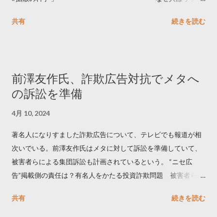
ートするのか..🤔? 大量のツイートデータをもとに「バズ」を科
共有
続きを読む
学しました。 ー バズの目安は1300リツイート ー 人は16の熱量
でリツイートする ー 拡散を狙うなら深夜1時-5時 資料のダウン
ロードはこちら👇 — Twitter マーケティング (@TwitterMktgJP)
April 10, 2023 世界初公開｜「#拡散の科学」なぜ人はリツイー
前澤友作氏、詐欺広告対抗でメタへ
トするのか？ https://marketing.twitter.com/ja/insights/kakusan
の訴訟を準備
4月 10, 2024
著名人になりすました詐欺広告について、テレビでも報道が相
次いでいる。前澤友作氏はメタに対して訴訟を準備していて、
被害者らによる集団訴訟も計画されているという。 “ニセ広
告”掲載側の責任は？有名人をかたる投資詐欺問題 被害者らが
近く集団訴訟へ【Nスタ解説】
共有
続きを読む
https://newsdig.tbs.co.jp/articles/-/1091835 なぜなくならな
い？SNS有名人なりすまし広告 クリックすると…