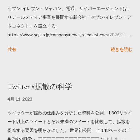
セブン‐イレブン・ジャパン、電通、サイバーエージェントは、
リテールメディア事業を展開する新会社「セブン‐イレブン・ア
ドコネクト」を設立する。
https://www.sej.co.jp/company/news_release/news/2026/2026
06111100.html
共有
続きを読む
Twitter #拡散の科学
4月 11, 2023
ツイッターが拡散の仕組みを分析した資料を公開。1,300リツイ
ート以上のツイートとそれ未満のツイートを比較して、拡散を
促進する要因を明らかにした。 世界初公開 全148ページの「
#拡散の科学 」 ￣￣￣￣￣￣￣￣￣￣￣￣￣￣ なぜ人はリツイ