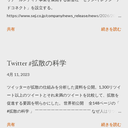
ドコネクト」を設立する。
https://www.sej.co.jp/company/news_release/news/2026/2026
06111100.html
共有
続きを読む
Twitter #拡散の科学
4月 11, 2023
ツイッターが拡散の仕組みを分析した資料を公開。1,300リツイ
ート以上のツイートとそれ未満のツイートを比較して、拡散を
促進する要因を明らかにした。 世界初公開 全148ページの「
#拡散の科学 」 ￣￣￣￣￣￣￣￣￣￣￣￣￣￣ なぜ人はリツイ
ートするのか..🤔? 大量のツイートデータをもとに「バズ」を科
共有
続きを読む
学しました。 ー バズの目安は1300リツイート ー 人は16の熱量