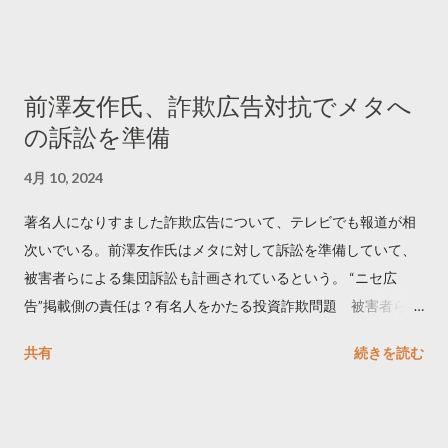
でリツイートする ー 拡散を狙うなら深夜1時-5時 資料のダウン
ロードはこちら👇 — Twitter マーケティング (@TwitterMktgJP)
April 10, 2023 世界初公開｜「#拡散の科学」なぜ人はリツイー
前澤友作氏、詐欺広告対抗でメタへ
トするのか？ https://marketing.twitter.com/ja/insights/kakusan
の訴訟を準備
4月 10, 2024
著名人になりすました詐欺広告について、テレビでも報道が相
次いでいる。前澤友作氏はメタに対して訴訟を準備していて、
被害者らによる集団訴訟も計画されているという。 “ニセ広
告”掲載側の責任は？有名人をかたる投資詐欺問題 被害者らが
近く集団訴訟へ【Nスタ解説】
共有
続きを読む
https://newsdig.tbs.co.jp/articles/-/1091835 なぜなくならな
い？SNS有名人なりすまし広告 クリックすると…
https://www3.nhk.or.jp/news/html/20240406/k1001441255100
0.html 詐欺広告をめぐり… 前澤氏 メタを訴える準備