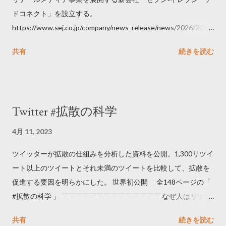
ドコネクト」を設立する。
https://www.sej.co.jp/company/news_release/news/2026/2026
06111100.html
共有
続きを読む
Twitter #拡散の科学
4月 11, 2023
ツイッターが拡散の仕組みを分析した資料を公開。1,300リツイ
ート以上のツイートとそれ未満のツイートを比較して、拡散を
促進する要因を明らかにした。 世界初公開 全148ページの「
#拡散の科学 」 ￣￣￣￣￣￣￣￣￣￣￣￣￣￣ なぜ人はリツイ
ートするのか..🤔? 大量のツイートデータをもとに「バズ」を科
共有
続きを読む
学しました。 ー バズの目安は1300リツイート ー 人は16の熱量