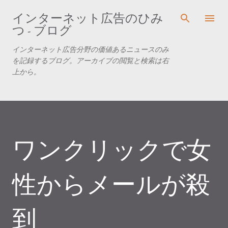
スキップしてメイン コンテンツに移動
インターネット広告のひみ
つ - ブログ
インターネット広告分野の価値あるニュースのみ
を記録するブログ。アーカイブの閲覧と検索は右
上から。
ワンクリックで女
性からメールが殺
到