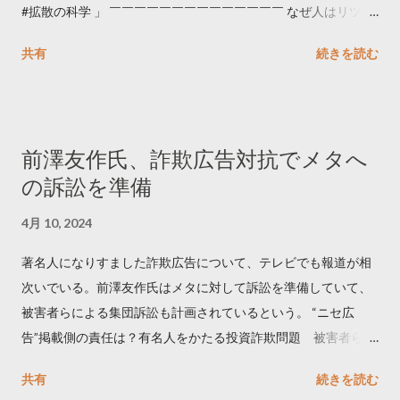
#拡散の科学 」 ￣￣￣￣￣￣￣￣￣￣￣￣￣￣ なぜ人はリツイ
ートするのか..🤔? 大量のツイートデータをもとに「バズ」を科
共有
続きを読む
学しました。 ー バズの目安は1300リツイート ー 人は16の熱量
でリツイートする ー 拡散を狙うなら深夜1時-5時 資料のダウン
ロードはこちら👇 — Twitter マーケティング (@TwitterMktgJP)
April 10, 2023 世界初公開｜「#拡散の科学」なぜ人はリツイー
前澤友作氏、詐欺広告対抗でメタへ
トするのか？ https://marketing.twitter.com/ja/insights/kakusan
の訴訟を準備
4月 10, 2024
著名人になりすました詐欺広告について、テレビでも報道が相
次いでいる。前澤友作氏はメタに対して訴訟を準備していて、
被害者らによる集団訴訟も計画されているという。 “ニセ広
告”掲載側の責任は？有名人をかたる投資詐欺問題 被害者らが
近く集団訴訟へ【Nスタ解説】
共有
続きを読む
https://newsdig.tbs.co.jp/articles/-/1091835 なぜなくならな