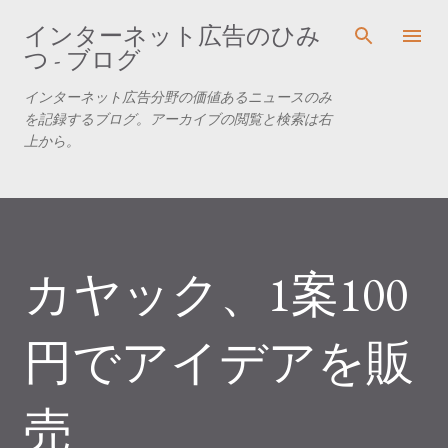
スキップしてメイン コンテンツに移動
インターネット広告のひみ
つ - ブログ
インターネット広告分野の価値あるニュースのみ
を記録するブログ。アーカイブの閲覧と検索は右
上から。
カヤック、1案100
円でアイデアを販
売