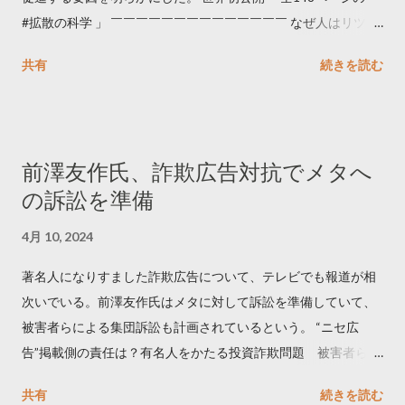
#拡散の科学 」 ￣￣￣￣￣￣￣￣￣￣￣￣￣￣ なぜ人はリツイ
ートするのか..🤔? 大量のツイートデータをもとに「バズ」を科
共有
続きを読む
学しました。 ー バズの目安は1300リツイート ー 人は16の熱量
でリツイートする ー 拡散を狙うなら深夜1時-5時 資料のダウン
ロードはこちら👇 — Twitter マーケティング (@TwitterMktgJP)
April 10, 2023 世界初公開｜「#拡散の科学」なぜ人はリツイー
前澤友作氏、詐欺広告対抗でメタへ
トするのか？ https://marketing.twitter.com/ja/insights/kakusan
の訴訟を準備
4月 10, 2024
著名人になりすました詐欺広告について、テレビでも報道が相
次いでいる。前澤友作氏はメタに対して訴訟を準備していて、
被害者らによる集団訴訟も計画されているという。 “ニセ広
告”掲載側の責任は？有名人をかたる投資詐欺問題 被害者らが
近く集団訴訟へ【Nスタ解説】
共有
続きを読む
https://newsdig.tbs.co.jp/articles/-/1091835 なぜなくならな