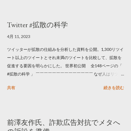
Twitter #拡散の科学
4月 11, 2023
ツイッターが拡散の仕組みを分析した資料を公開。1,300リツイ
ート以上のツイートとそれ未満のツイートを比較して、拡散を
促進する要因を明らかにした。 世界初公開 全148ページの「
#拡散の科学 」 ￣￣￣￣￣￣￣￣￣￣￣￣￣￣ なぜ人はリツイ
ートするのか..🤔? 大量のツイートデータをもとに「バズ」を科
共有
続きを読む
学しました。 ー バズの目安は1300リツイート ー 人は16の熱量
でリツイートする ー 拡散を狙うなら深夜1時-5時 資料のダウン
ロードはこちら👇 — Twitter マーケティング (@TwitterMktgJP)
April 10, 2023 世界初公開｜「#拡散の科学」なぜ人はリツイー
前澤友作氏、詐欺広告対抗でメタへ
トするのか？ https://marketing.twitter.com/ja/insights/kakusan