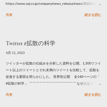
https://www.sej.co.jp/company/news_release/news/2026/2026
06111100.html
共有
続きを読む
Twitter #拡散の科学
4月 11, 2023
ツイッターが拡散の仕組みを分析した資料を公開。1,300リツイ
ート以上のツイートとそれ未満のツイートを比較して、拡散を
促進する要因を明らかにした。 世界初公開 全148ページの「
#拡散の科学 」 ￣￣￣￣￣￣￣￣￣￣￣￣￣￣ なぜ人はリツイ
ートするのか..🤔? 大量のツイートデータをもとに「バズ」を科
共有
続きを読む
学しました。 ー バズの目安は1300リツイート ー 人は16の熱量
でリツイートする ー 拡散を狙うなら深夜1時-5時 資料のダウン