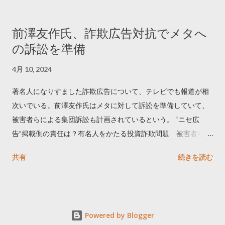
ロードはこちら👇 — Twitter マーケティング (@TwitterMktgJP)
April 10, 2023 世界初公開｜「#拡散の科学」なぜ人はリツイー
前澤友作氏、詐欺広告対抗でメタへ
トするのか？ https://marketing.twitter.com/ja/insights/kakusan
の訴訟を準備
4月 10, 2024
著名人になりすました詐欺広告について、テレビでも報道が相
次いでいる。前澤友作氏はメタに対して訴訟を準備していて、
被害者らによる集団訴訟も計画されているという。 “ニセ広
告”掲載側の責任は？有名人をかたる投資詐欺問題 被害者らが
近く集団訴訟へ【Nスタ解説】
共有
続きを読む
https://newsdig.tbs.co.jp/articles/-/1091835 なぜなくならな
い？SNS有名人なりすまし広告 クリックすると…
https://www3.nhk.or.jp/news/html/20240406/k1001441255100
0.html 詐欺広告をめぐり… 前澤氏 メタを訴える準備
Powered by Blogger
https://txbiz.tv-tokyo.co.jp/wbs/newsl/post_294057 【独自】著