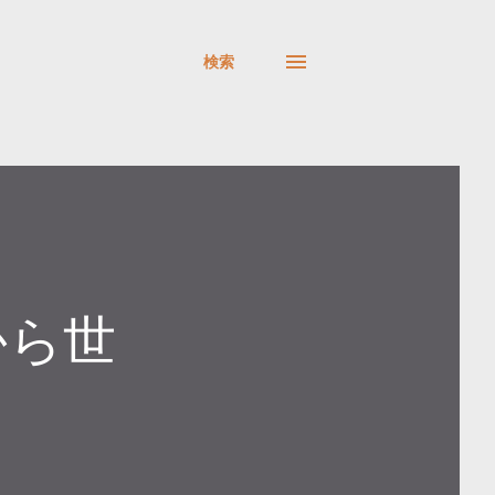
検索
から世