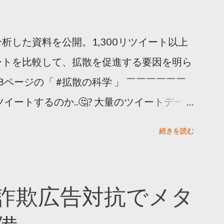
析した資料を公開。1,300リツイート以上
ートを比較して、拡散を促進する要因を明ら
8ページの「 #拡散の科学 」 ￣￣￣￣￣￣
イートするのか..🤔? 大量のツイートデータ
。 ー バズの目安は1300リツイート ー 人
続きを読む
ー 拡散を狙うなら深夜1時-5時 資料のダウ
ーケティング (@TwitterMktgJP) April
#拡散の科学」なぜ人はリツイートするのか？
詐欺広告対抗でメタ
ja/insights/kakusan