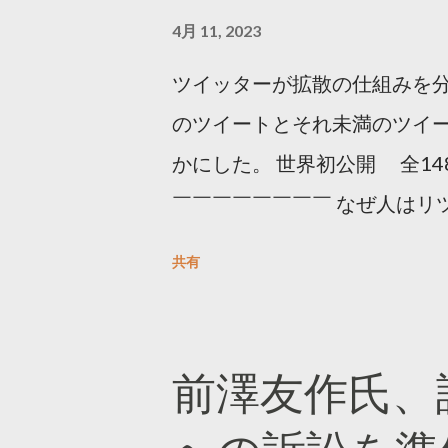
4月 11, 2023
ツイッターが拡散の仕組みを分
のツイートとそれ未満のツイ
かにした。 世界初公開 全14
￣￣￣￣￣￣￣￣ なぜ人はリツ
をもとに「バズ」を科学しました
共有
は16の熱量でリツイートする 
ンロードはこちら👇 — Twitter マ
10, 2023 世界初公開｜「
前澤友作氏、
https://marketing.twitter.com/