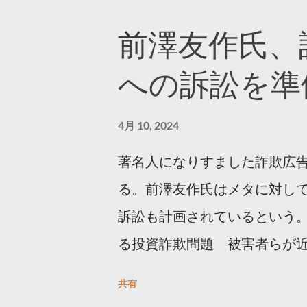
2023 世界初公開｜「#拡散
前澤友作氏、
https://marketing.twitter.com/j
への訴訟を準
4月 10, 2024
著名人になりすました詐欺広
る。前澤友作氏はメタに対し
訴訟も計画されているという。
る投資詐欺問題 被害者らが
https://newsdig.tbs.co.jp
共有
なりすまし広告 クリックする