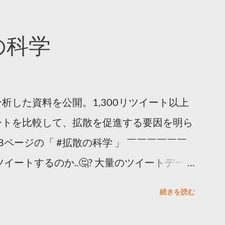
散の科学
析した資料を公開。1,300リツイート以上
ートを比較して、拡散を促進する要因を明ら
8ページの「 #拡散の科学 」 ￣￣￣￣￣￣
イートするのか..🤔? 大量のツイートデータ
。 ー バズの目安は1300リツイート ー 人
続きを読む
ー 拡散を狙うなら深夜1時-5時 資料のダウ
ケティング (@TwitterMktgJP) April 10,