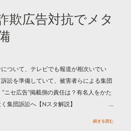
の科学」なぜ人はリツイートするのか？
詐欺広告対抗でメタ
a/insights/kakusan
備
告について、テレビでも報道が相次いでい
て訴訟を準備していて、被害者らによる集団
 “ニセ広告”掲載側の責任は？有名人をかた
近く集団訴訟へ【Nスタ解説】
/articles/-/1091835 なぜなくならない？SNS有名人
続きを読む
と…