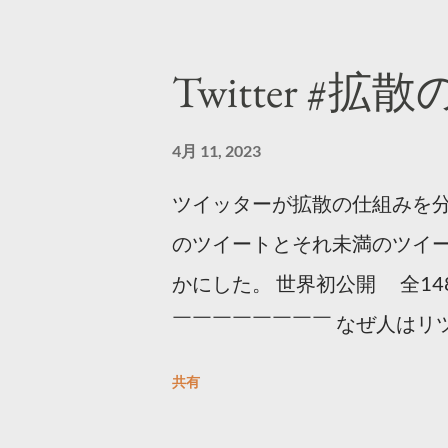
Twitter #拡
4月 11, 2023
ツイッターが拡散の仕組みを分
のツイートとそれ未満のツイ
かにした。 世界初公開 全14
￣￣￣￣￣￣￣￣ なぜ人はリツ
をもとに「バズ」を科学しました
共有
は16の熱量でリツイートする 
ンロードはこちら👇 — Twitter マー