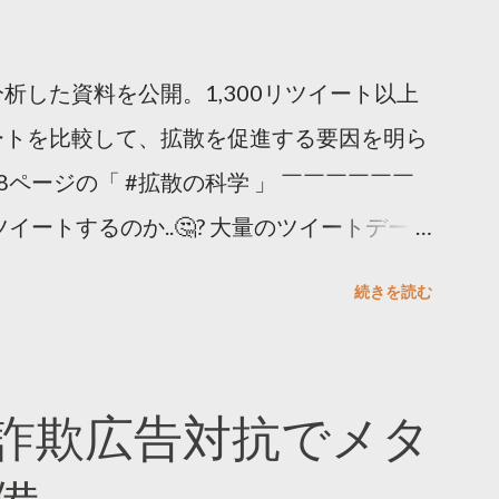
析した資料を公開。1,300リツイート以上
ートを比較して、拡散を促進する要因を明ら
8ページの「 #拡散の科学 」 ￣￣￣￣￣￣
イートするのか..🤔? 大量のツイートデータ
。 ー バズの目安は1300リツイート ー 人
続きを読む
ー 拡散を狙うなら深夜1時-5時 資料のダウ
ーケティング (@TwitterMktgJP) April
#拡散の科学」なぜ人はリツイートするのか？
詐欺広告対抗でメタ
ja/insights/kakusan