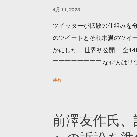
4月 11, 2023
ツイッターが拡散の仕組みを分
のツイートとそれ未満のツイ
かにした。 世界初公開 全14
￣￣￣￣￣￣￣￣ なぜ人はリツ
をもとに「バズ」を科学しました
共有
は16の熱量でリツイートする 
ンロードはこちら👇 — Twitter マ
10, 2023 世界初公開｜「
前澤友作氏、
https://marketing.twitter.com/