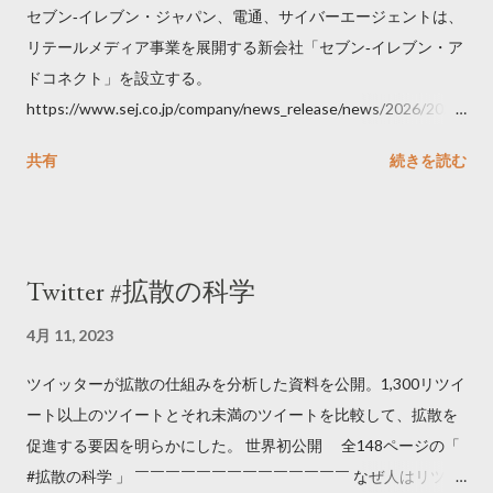
セブン‐イレブン・ジャパン、電通、サイバーエージェントは、
リテールメディア事業を展開する新会社「セブン‐イレブン・ア
ドコネクト」を設立する。
https://www.sej.co.jp/company/news_release/news/2026/2026
06111100.html
共有
続きを読む
Twitter #拡散の科学
4月 11, 2023
ツイッターが拡散の仕組みを分析した資料を公開。1,300リツイ
ート以上のツイートとそれ未満のツイートを比較して、拡散を
促進する要因を明らかにした。 世界初公開 全148ページの「
#拡散の科学 」 ￣￣￣￣￣￣￣￣￣￣￣￣￣￣ なぜ人はリツイ