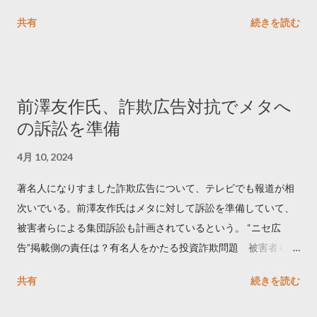
ートするのか..🤔? 大量のツイートデータをもとに「バズ」を科
共有
続きを読む
学しました。 ー バズの目安は1300リツイート ー 人は16の熱量
でリツイートする ー 拡散を狙うなら深夜1時-5時 資料のダウン
ロードはこちら👇 — Twitter マーケティング (@TwitterMktgJP)
April 10, 2023 世界初公開｜「#拡散の科学」なぜ人はリツイー
前澤友作氏、詐欺広告対抗でメタへ
トするのか？ https://marketing.twitter.com/ja/insights/kakusan
の訴訟を準備
4月 10, 2024
著名人になりすました詐欺広告について、テレビでも報道が相
次いでいる。前澤友作氏はメタに対して訴訟を準備していて、
被害者らによる集団訴訟も計画されているという。 “ニセ広
告”掲載側の責任は？有名人をかたる投資詐欺問題 被害者らが
近く集団訴訟へ【Nスタ解説】
共有
続きを読む
https://newsdig.tbs.co.jp/articles/-/1091835 なぜなくならな
い？SNS有名人なりすまし広告 クリックすると…