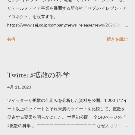
リテールメディア事業を展開する新会社「セブン‐イレブン・ア
ドコネクト」を設立する。
https://www.sej.co.jp/company/news_release/news/2026/2026
06111100.html
共有
続きを読む
Twitter #拡散の科学
4月 11, 2023
ツイッターが拡散の仕組みを分析した資料を公開。1,300リツイ
ート以上のツイートとそれ未満のツイートを比較して、拡散を
促進する要因を明らかにした。 世界初公開 全148ページの「
#拡散の科学 」 ￣￣￣￣￣￣￣￣￣￣￣￣￣￣ なぜ人はリツイ
ートするのか..🤔? 大量のツイートデータをもとに「バズ」を科