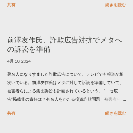
共有
続きを読む
学しました。 ー バズの目安は1300リツイート ー 人は16の熱量
でリツイートする ー 拡散を狙うなら深夜1時-5時 資料のダウン
ロードはこちら👇 — Twitter マーケティング (@TwitterMktgJP)
April 10, 2023 世界初公開｜「#拡散の科学」なぜ人はリツイー
前澤友作氏、詐欺広告対抗でメタへ
トするのか？ https://marketing.twitter.com/ja/insights/kakusan
の訴訟を準備
4月 10, 2024
著名人になりすました詐欺広告について、テレビでも報道が相
次いでいる。前澤友作氏はメタに対して訴訟を準備していて、
被害者らによる集団訴訟も計画されているという。 “ニセ広
告”掲載側の責任は？有名人をかたる投資詐欺問題 被害者らが
近く集団訴訟へ【Nスタ解説】
共有
続きを読む
https://newsdig.tbs.co.jp/articles/-/1091835 なぜなくならな
い？SNS有名人なりすまし広告 クリックすると…
https://www3.nhk.or.jp/news/html/20240406/k1001441255100