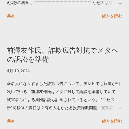
#拡散の科学 」 ￣￣￣￣￣￣￣￣￣￣￣￣￣￣ なぜ人はリツイ
ートするのか..🤔? 大量のツイートデータをもとに「バズ」を科
共有
続きを読む
学しました。 ー バズの目安は1300リツイート ー 人は16の熱量
でリツイートする ー 拡散を狙うなら深夜1時-5時 資料のダウン
ロードはこちら👇 — Twitter マーケティング (@TwitterMktgJP)
April 10, 2023 世界初公開｜「#拡散の科学」なぜ人はリツイー
前澤友作氏、詐欺広告対抗でメタへ
トするのか？ https://marketing.twitter.com/ja/insights/kakusan
の訴訟を準備
4月 10, 2024
著名人になりすました詐欺広告について、テレビでも報道が相
次いでいる。前澤友作氏はメタに対して訴訟を準備していて、
被害者らによる集団訴訟も計画されているという。 “ニセ広
告”掲載側の責任は？有名人をかたる投資詐欺問題 被害者らが
近く集団訴訟へ【Nスタ解説】
共有
続きを読む
https://newsdig.tbs.co.jp/articles/-/1091835 なぜなくならな