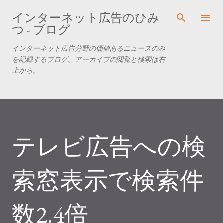
スキップしてメイン コンテンツに移動
インターネット広告のひみ
つ - ブログ
インターネット広告分野の価値あるニュースのみ
を記録するブログ。アーカイブの閲覧と検索は右
上から。
テレビ広告への検
索窓表示で検索件
数2.4倍