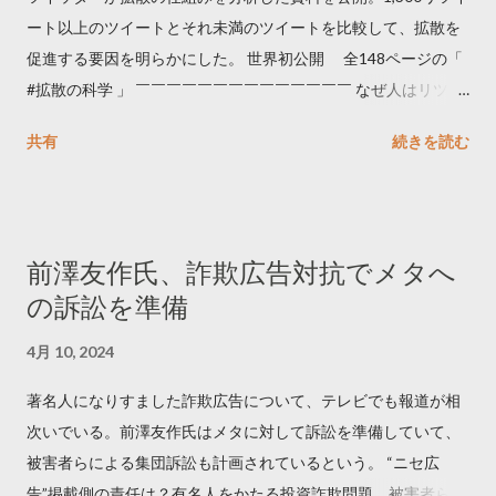
ート以上のツイートとそれ未満のツイートを比較して、拡散を
促進する要因を明らかにした。 世界初公開 全148ページの「
#拡散の科学 」 ￣￣￣￣￣￣￣￣￣￣￣￣￣￣ なぜ人はリツイ
ートするのか..🤔? 大量のツイートデータをもとに「バズ」を科
共有
続きを読む
学しました。 ー バズの目安は1300リツイート ー 人は16の熱量
でリツイートする ー 拡散を狙うなら深夜1時-5時 資料のダウン
ロードはこちら👇 — Twitter マーケティング (@TwitterMktgJP)
April 10, 2023 世界初公開｜「#拡散の科学」なぜ人はリツイー
前澤友作氏、詐欺広告対抗でメタへ
トするのか？ https://marketing.twitter.com/ja/insights/kakusan
の訴訟を準備
4月 10, 2024
著名人になりすました詐欺広告について、テレビでも報道が相
次いでいる。前澤友作氏はメタに対して訴訟を準備していて、
被害者らによる集団訴訟も計画されているという。 “ニセ広
告”掲載側の責任は？有名人をかたる投資詐欺問題 被害者らが