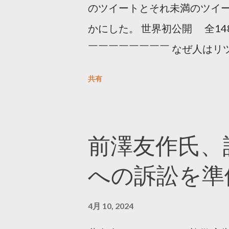
のツイートとそれ未満のツイ
かにした。 世界初公開 全14
￣￣￣￣￣￣￣￣ なぜ人はリツ
をもとに「バズ」を科学しました
共有
は16の熱量でリツイートする 
ンロードはこちら👇 — Twitter マ
10, 2023 世界初公開｜「
前澤友作氏、
https://marketing.twitter.com/
への訴訟を準
4月 10, 2024