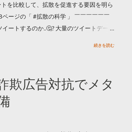
ートを比較して、拡散を促進する要因を明ら
8ページの「 #拡散の科学 」 ￣￣￣￣￣￣
イートするのか..🤔? 大量のツイートデータ
。 ー バズの目安は1300リツイート ー 人
続きを読む
ー 拡散を狙うなら深夜1時-5時 資料のダウ
ーケティング (@TwitterMktgJP) April
#拡散の科学」なぜ人はリツイートするのか？
詐欺広告対抗でメタ
ja/insights/kakusan
備