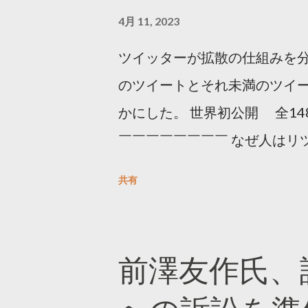
4月 11, 2023
ツイッターが拡散の仕組みを分
のツイートとそれ未満のツイ
かにした。 世界初公開 全14
￣￣￣￣￣￣￣￣ なぜ人はリツ
をもとに「バズ」を科学しました
共有
は16の熱量でリツイートする 
ンロードはこちら👇 — Twitter マ
10, 2023 世界初公開｜「
前澤友作氏、
https://marketing.twitter.com/