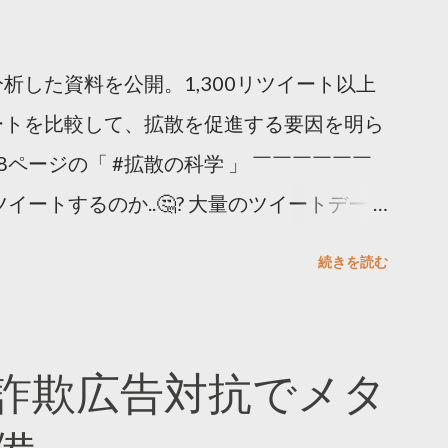
析した資料を公開。1,300リツイート以上
ートを比較して、拡散を促進する要因を明ら
8ページの「 #拡散の科学 」 ￣￣￣￣￣￣
イートするのか..🤔? 大量のツイートデータ
。 ー バズの目安は1300リツイート ー 人
続きを読む
ー 拡散を狙うなら深夜1時-5時 資料のダウ
ーケティング (@TwitterMktgJP) April
#拡散の科学」なぜ人はリツイートするのか？
詐欺広告対抗でメタ
ja/insights/kakusan