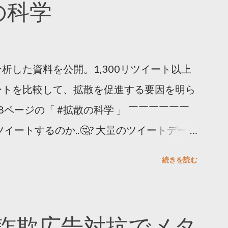
散の科学
析した資料を公開。1,300リツイート以上
ートを比較して、拡散を促進する要因を明ら
8ページの「 #拡散の科学 」 ￣￣￣￣￣￣
イートするのか..🤔? 大量のツイートデータ
。 ー バズの目安は1300リツイート ー 人
続きを読む
ー 拡散を狙うなら深夜1時-5時 資料のダウ
ーケティング (@TwitterMktgJP) April
#拡散の科学」なぜ人はリツイートするのか？
詐欺広告対抗でメタ