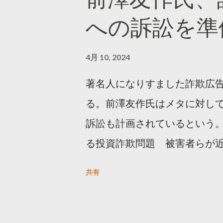
https://marketing.twitter.com/
への訴訟を準
4月 10, 2024
著名人になりすました詐欺広
る。前澤友作氏はメタに対し
訴訟も計画されているという。
る投資詐欺問題 被害者らが
https://newsdig.tbs.co.j
共有
人なりすまし広告 クリックす
https://www3.nhk.or.jp/new
欺広告をめぐり… 前澤氏 メタを訴える準