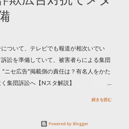
ja/insights/kakusan
備
告について、テレビでも報道が相次いでい
て訴訟を準備していて、被害者らによる集団
 “ニセ広告”掲載側の責任は？有名人をかた
近く集団訴訟へ【Nスタ解説】
p/articles/-/1091835 なぜなくならない？SNS有名
続きを読む
ると…
s/html/20240406/k10014412551000.html 詐
Powered by Blogger
備 https://txbiz.tv-