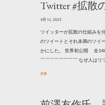
Twitter #拡
4月 11, 2023
ツイッターが拡散の仕組みを分
のツイートとそれ未満のツイ
かにした。 世界初公開 全14
￣￣￣￣￣￣￣￣ なぜ人はリツ
をもとに「バズ」を科学しました
共有
は16の熱量でリツイートする 
ンロードはこちら👇 — Twitter マ
10, 2023 世界初公開｜「
前澤友作氏、