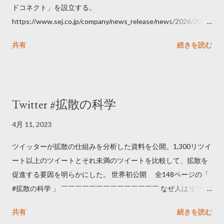
ドコネクト」を設立する。
https://www.sej.co.jp/company/news_release/news/2026/2026
06111100.html
共有
続きを読む
Twitter #拡散の科学
4月 11, 2023
ツイッターが拡散の仕組みを分析した資料を公開。1,300リツイ
ート以上のツイートとそれ未満のツイートを比較して、拡散を
促進する要因を明らかにした。 世界初公開 全148ページの「
#拡散の科学 」 ￣￣￣￣￣￣￣￣￣￣￣￣￣￣ なぜ人はリツイ
ートするのか..🤔? 大量のツイートデータをもとに「バズ」を科
共有
続きを読む
学しました。 ー バズの目安は1300リツイート ー 人は16の熱量