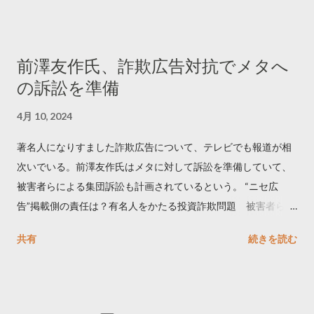
でリツイートする ー 拡散を狙うなら深夜1時-5時 資料のダウン
ロードはこちら👇 — Twitter マーケティング (@TwitterMktgJP)
April 10, 2023 世界初公開｜「#拡散の科学」なぜ人はリツイー
前澤友作氏、詐欺広告対抗でメタへ
トするのか？ https://marketing.twitter.com/ja/insights/kakusan
の訴訟を準備
4月 10, 2024
著名人になりすました詐欺広告について、テレビでも報道が相
次いでいる。前澤友作氏はメタに対して訴訟を準備していて、
被害者らによる集団訴訟も計画されているという。 “ニセ広
告”掲載側の責任は？有名人をかたる投資詐欺問題 被害者らが
近く集団訴訟へ【Nスタ解説】
共有
続きを読む
https://newsdig.tbs.co.jp/articles/-/1091835 なぜなくならな
い？SNS有名人なりすまし広告 クリックすると…
https://www3.nhk.or.jp/news/html/20240406/k1001441255100
0.html 詐欺広告をめぐり… 前澤氏 メタを訴える準備