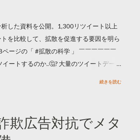
析した資料を公開。1,300リツイート以上
ートを比較して、拡散を促進する要因を明ら
8ページの「 #拡散の科学 」 ￣￣￣￣￣￣
イートするのか..🤔? 大量のツイートデータ
。 ー バズの目安は1300リツイート ー 人
続きを読む
ー 拡散を狙うなら深夜1時-5時 資料のダウ
ーケティング (@TwitterMktgJP) April
#拡散の科学」なぜ人はリツイートするのか？
詐欺広告対抗でメタ
ja/insights/kakusan