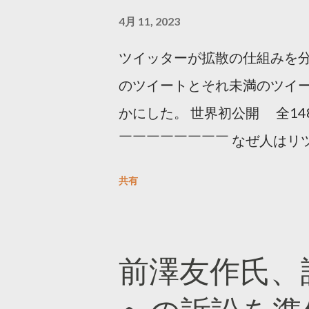
4月 11, 2023
ツイッターが拡散の仕組みを分
のツイートとそれ未満のツイ
かにした。 世界初公開 全14
￣￣￣￣￣￣￣￣ なぜ人はリツ
をもとに「バズ」を科学しました
共有
は16の熱量でリツイートする 
ンロードはこちら👇 — Twitter マ
10, 2023 世界初公開｜「
前澤友作氏、
https://marketing.twitter.com/