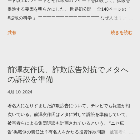
ート以上のツイートとそれ未満のツイートを比較して、拡散を
促進する要因を明らかにした。 世界初公開 全148ページの「
#拡散の科学 」 ￣￣￣￣￣￣￣￣￣￣￣￣￣￣ なぜ人はリツイ
ートするのか..🤔? 大量のツイートデータをもとに「バズ」を科
共有
続きを読む
学しました。 ー バズの目安は1300リツイート ー 人は16の熱量
でリツイートする ー 拡散を狙うなら深夜1時-5時 資料のダウン
ロードはこちら👇 — Twitter マーケティング (@TwitterMktgJP)
April 10, 2023 世界初公開｜「#拡散の科学」なぜ人はリツイー
前澤友作氏、詐欺広告対抗でメタへ
トするのか？ https://marketing.twitter.com/ja/insights/kakusan
の訴訟を準備
4月 10, 2024
著名人になりすました詐欺広告について、テレビでも報道が相
次いでいる。前澤友作氏はメタに対して訴訟を準備していて、
被害者らによる集団訴訟も計画されているという。 “ニセ広
告”掲載側の責任は？有名人をかたる投資詐欺問題 被害者らが