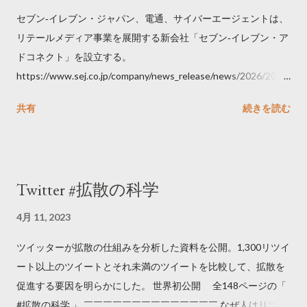
セブン‐イレブン・ジャパン、電通、サイバーエージェントは、
リテールメディア事業を展開する新会社「セブン‐イレブン・ア
ドコネクト」を設立する。
https://www.sej.co.jp/company/news_release/news/2026/2026
06111100.html
共有
続きを読む
Twitter #拡散の科学
4月 11, 2023
ツイッターが拡散の仕組みを分析した資料を公開。1,300リツイ
ート以上のツイートとそれ未満のツイートを比較して、拡散を
促進する要因を明らかにした。 世界初公開 全148ページの「
#拡散の科学 」 ￣￣￣￣￣￣￣￣￣￣￣￣￣￣ なぜ人はリツイ