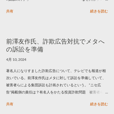
ートするのか..🤔? 大量のツイートデータをもとに「バズ」を科
共有
続きを読む
学しました。 ー バズの目安は1300リツイート ー 人は16の熱量
でリツイートする ー 拡散を狙うなら深夜1時-5時 資料のダウン
ロードはこちら👇 — Twitter マーケティング (@TwitterMktgJP)
April 10, 2023 世界初公開｜「#拡散の科学」なぜ人はリツイー
前澤友作氏、詐欺広告対抗でメタへ
トするのか？ https://marketing.twitter.com/ja/insights/kakusan
の訴訟を準備
4月 10, 2024
著名人になりすました詐欺広告について、テレビでも報道が相
次いでいる。前澤友作氏はメタに対して訴訟を準備していて、
被害者らによる集団訴訟も計画されているという。 “ニセ広
告”掲載側の責任は？有名人をかたる投資詐欺問題 被害者らが
近く集団訴訟へ【Nスタ解説】
共有
続きを読む
https://newsdig.tbs.co.jp/articles/-/1091835 なぜなくならな
い？SNS有名人なりすまし広告 クリックすると…