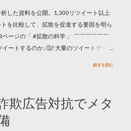
析した資料を公開。1,300リツイート以上
ートを比較して、拡散を促進する要因を明ら
8ページの「 #拡散の科学 」 ￣￣￣￣￣￣
イートするのか..🤔? 大量のツイートデータ
。 ー バズの目安は1300リツイート ー 人
続きを読む
ー 拡散を狙うなら深夜1時-5時 資料のダウ
ーケティング (@TwitterMktgJP) April
#拡散の科学」なぜ人はリツイートするのか？
詐欺広告対抗でメタ
ja/insights/kakusan
備