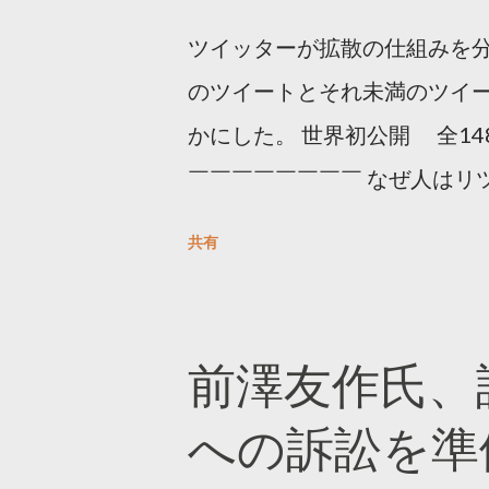
ツイッターが拡散の仕組みを分
のツイートとそれ未満のツイ
かにした。 世界初公開 全14
￣￣￣￣￣￣￣￣ なぜ人はリツ
をもとに「バズ」を科学しました
共有
は16の熱量でリツイートする 
ンロードはこちら👇 — Twitter マ
10, 2023 世界初公開｜「
前澤友作氏、
https://marketing.twitter.com/
への訴訟を準