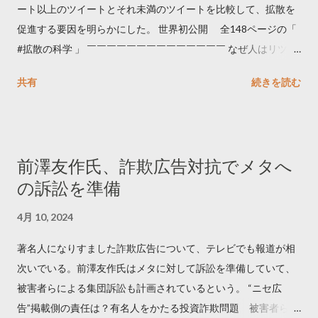
ート以上のツイートとそれ未満のツイートを比較して、拡散を
促進する要因を明らかにした。 世界初公開 全148ページの「
#拡散の科学 」 ￣￣￣￣￣￣￣￣￣￣￣￣￣￣ なぜ人はリツイ
ートするのか..🤔? 大量のツイートデータをもとに「バズ」を科
共有
続きを読む
学しました。 ー バズの目安は1300リツイート ー 人は16の熱量
でリツイートする ー 拡散を狙うなら深夜1時-5時 資料のダウン
ロードはこちら👇 — Twitter マーケティング (@TwitterMktgJP)
April 10, 2023 世界初公開｜「#拡散の科学」なぜ人はリツイー
前澤友作氏、詐欺広告対抗でメタへ
トするのか？ https://marketing.twitter.com/ja/insights/kakusan
の訴訟を準備
4月 10, 2024
著名人になりすました詐欺広告について、テレビでも報道が相
次いでいる。前澤友作氏はメタに対して訴訟を準備していて、
被害者らによる集団訴訟も計画されているという。 “ニセ広
告”掲載側の責任は？有名人をかたる投資詐欺問題 被害者らが