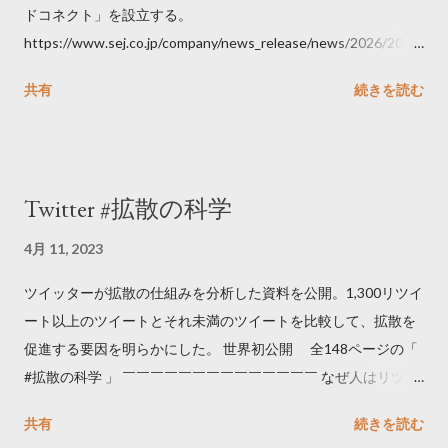
ドコネクト」を設立する。
https://www.sej.co.jp/company/news_release/news/2026/2026
06111100.html
共有
続きを読む
Twitter #拡散の科学
4月 11, 2023
ツイッターが拡散の仕組みを分析した資料を公開。1,300リツイ
ート以上のツイートとそれ未満のツイートを比較して、拡散を
促進する要因を明らかにした。 世界初公開 全148ページの「
#拡散の科学 」 ￣￣￣￣￣￣￣￣￣￣￣￣￣￣ なぜ人はリツイ
ートするのか..🤔? 大量のツイートデータをもとに「バズ」を科
共有
続きを読む
学しました。 ー バズの目安は1300リツイート ー 人は16の熱量