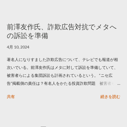
でリツイートする ー 拡散を狙うなら深夜1時-5時 資料のダウン
ロードはこちら👇 — Twitter マーケティング (@TwitterMktgJP)
April 10, 2023 世界初公開｜「#拡散の科学」なぜ人はリツイー
前澤友作氏、詐欺広告対抗でメタへ
トするのか？ https://marketing.twitter.com/ja/insights/kakusan
の訴訟を準備
4月 10, 2024
著名人になりすました詐欺広告について、テレビでも報道が相
次いでいる。前澤友作氏はメタに対して訴訟を準備していて、
被害者らによる集団訴訟も計画されているという。 “ニセ広
告”掲載側の責任は？有名人をかたる投資詐欺問題 被害者らが
近く集団訴訟へ【Nスタ解説】
共有
続きを読む
https://newsdig.tbs.co.jp/articles/-/1091835 なぜなくならな
い？SNS有名人なりすまし広告 クリックすると…
https://www3.nhk.or.jp/news/html/20240406/k1001441255100
0.html 詐欺広告をめぐり… 前澤氏 メタを訴える準備