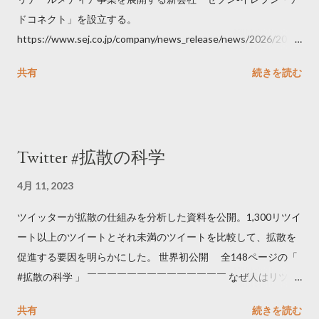
ドコネクト」を設立する。
https://www.sej.co.jp/company/news_release/news/2026/2026
06111100.html
共有
続きを読む
Twitter #拡散の科学
4月 11, 2023
ツイッターが拡散の仕組みを分析した資料を公開。1,300リツイ
ート以上のツイートとそれ未満のツイートを比較して、拡散を
促進する要因を明らかにした。 世界初公開 全148ページの「
#拡散の科学 」 ￣￣￣￣￣￣￣￣￣￣￣￣￣￣ なぜ人はリツイ
ートするのか..🤔? 大量のツイートデータをもとに「バズ」を科
共有
続きを読む
学しました。 ー バズの目安は1300リツイート ー 人は16の熱量