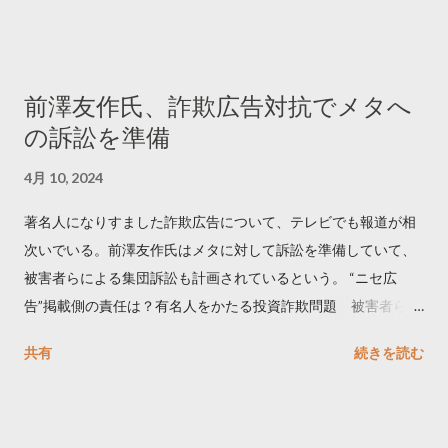
でリツイートする ー 拡散を狙うなら深夜1時-5時 資料のダウン
ロードはこちら👇 — Twitter マーケティング (@TwitterMktgJP)
April 10, 2023 世界初公開｜「#拡散の科学」なぜ人はリツイー
前澤友作氏、詐欺広告対抗でメタへ
トするのか？ https://marketing.twitter.com/ja/insights/kakusan
の訴訟を準備
4月 10, 2024
著名人になりすました詐欺広告について、テレビでも報道が相
次いでいる。前澤友作氏はメタに対して訴訟を準備していて、
被害者らによる集団訴訟も計画されているという。 “ニセ広
告”掲載側の責任は？有名人をかたる投資詐欺問題 被害者らが
近く集団訴訟へ【Nスタ解説】
共有
続きを読む
https://newsdig.tbs.co.jp/articles/-/1091835 なぜなくならな
い？SNS有名人なりすまし広告 クリックすると…
https://www3.nhk.or.jp/news/html/20240406/k1001441255100
0.html 詐欺広告をめぐり… 前澤氏 メタを訴える準備