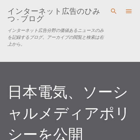
スキップしてメイン コンテンツに移動
インターネット広告のひみ
つ - ブログ
インターネット広告分野の価値あるニュースのみ
を記録するブログ。アーカイブの閲覧と検索は右
上から。
日本電気、ソーシ
ャルメディアポリ
シーを公開