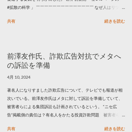
#拡散の科学 」 ￣￣￣￣￣￣￣￣￣￣￣￣￣￣ なぜ人はリツイ
ートするのか..🤔? 大量のツイートデータをもとに「バズ」を科
共有
続きを読む
学しました。 ー バズの目安は1300リツイート ー 人は16の熱量
でリツイートする ー 拡散を狙うなら深夜1時-5時 資料のダウン
ロードはこちら👇 — Twitter マーケティング (@TwitterMktgJP)
April 10, 2023 世界初公開｜「#拡散の科学」なぜ人はリツイー
前澤友作氏、詐欺広告対抗でメタへ
トするのか？ https://marketing.twitter.com/ja/insights/kakusan
の訴訟を準備
4月 10, 2024
著名人になりすました詐欺広告について、テレビでも報道が相
次いでいる。前澤友作氏はメタに対して訴訟を準備していて、
被害者らによる集団訴訟も計画されているという。 “ニセ広
告”掲載側の責任は？有名人をかたる投資詐欺問題 被害者らが
近く集団訴訟へ【Nスタ解説】
共有
続きを読む
https://newsdig.tbs.co.jp/articles/-/1091835 なぜなくならな