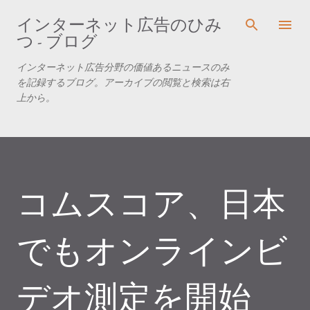
スキップしてメイン コンテンツに移動
インターネット広告のひみ
つ - ブログ
インターネット広告分野の価値あるニュースのみ
を記録するブログ。アーカイブの閲覧と検索は右
上から。
コムスコア、日本
でもオンラインビ
デオ測定を開始