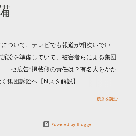
備
告について、テレビでも報道が相次いでい
て訴訟を準備していて、被害者らによる集団
 “ニセ広告”掲載側の責任は？有名人をかた
近く集団訴訟へ【Nスタ解説】
p/articles/-/1091835 なぜなくならない？SNS有名
続きを読む
ると…
s/html/20240406/k10014412551000.html 詐
Powered by Blogger
備 https://txbiz.tv-