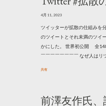
Twitter #拡
4月 11, 2023
ツイッターが拡散の仕組みを分
のツイートとそれ未満のツイ
かにした。 世界初公開 全14
￣￣￣￣￣￣￣￣ なぜ人はリツ
をもとに「バズ」を科学しました
共有
は16の熱量でリツイートする 
ンロードはこちら👇 — Twitter マ
10, 2023 世界初公開｜「
前澤友作氏、
https://marketing.twitter.com/