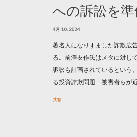
への訴訟を準
4月 10, 2024
著名人になりすました詐欺広
る。前澤友作氏はメタに対し
訴訟も計画されているという。
る投資詐欺問題 被害者らが
https://newsdig.tbs.co.j
共有
人なりすまし広告 クリックす
https://www3.nhk.or.jp/new
欺広告をめぐり… 前澤氏 メタを訴える準