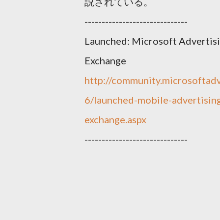
説されている。
------------------------------
Launched: Microsoft Advertis
Exchange
http://community.microsoftad
6/launched-mobile-advertisin
exchange.aspx
------------------------------