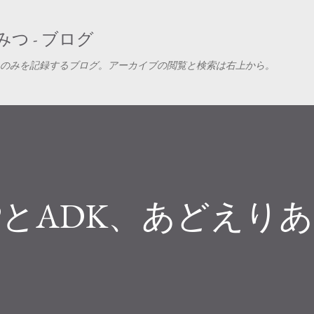
スキップしてメイン コンテンツに移動
つ - ブログ
のみを記録するブログ。アーカイブの閲覧と検索は右上から。
PとADK、あどえり