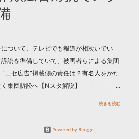
備
告について、テレビでも報道が相次いでい
て訴訟を準備していて、被害者らによる集団
 “ニセ広告”掲載側の責任は？有名人をかた
近く集団訴訟へ【Nスタ解説】
p/articles/-/1091835 なぜなくならない？SNS有名
続きを読む
ると…
s/html/20240406/k10014412551000.html 詐
Powered by Blogger
備 https://txbiz.tv-