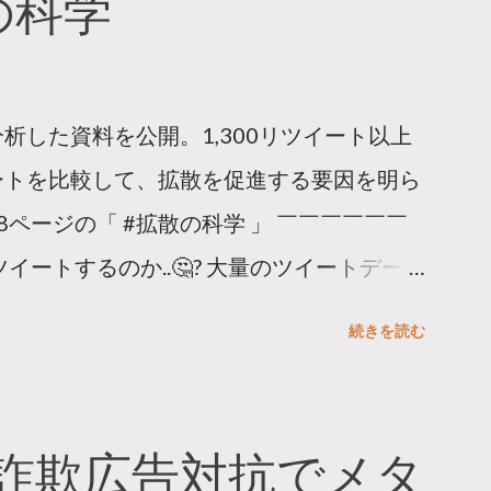
散の科学
析した資料を公開。1,300リツイート以上
ートを比較して、拡散を促進する要因を明ら
8ページの「 #拡散の科学 」 ￣￣￣￣￣￣
イートするのか..🤔? 大量のツイートデータ
。 ー バズの目安は1300リツイート ー 人
続きを読む
ー 拡散を狙うなら深夜1時-5時 資料のダウ
ーケティング (@TwitterMktgJP) April
#拡散の科学」なぜ人はリツイートするのか？
詐欺広告対抗でメタ
ja/insights/kakusan