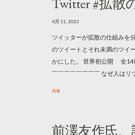
Twitter #拡
4月 11, 2023
ツイッターが拡散の仕組みを分
のツイートとそれ未満のツイ
かにした。 世界初公開 全14
￣￣￣￣￣￣￣￣ なぜ人はリツ
をもとに「バズ」を科学しました
共有
は16の熱量でリツイートする 
ンロードはこちら👇 — Twitter マ
10, 2023 世界初公開｜「
前澤友作氏、
https://marketing.twitter.com/