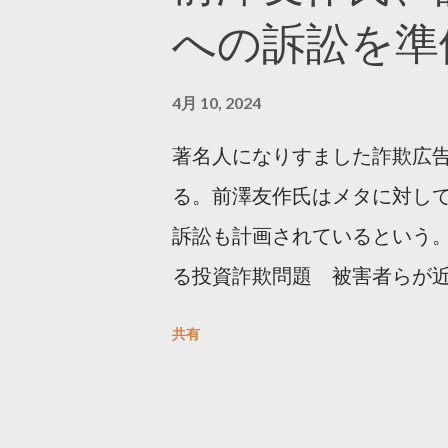
への訴訟を準
4月 10, 2024
著名人になりすました詐欺広
る。前澤友作氏はメタに対し
訴訟も計画されているという。
る投資詐欺問題 被害者らが
https://newsdig.tbs.co.j
共有
人なりすまし広告 クリックす
https://www3.nhk.or.jp/new
欺広告をめぐり… 前澤氏 メタを訴える準