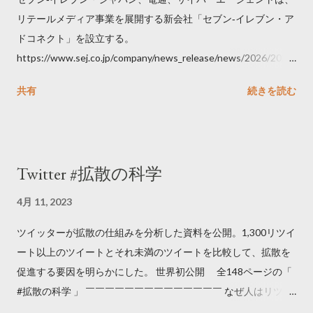
リテールメディア事業を展開する新会社「セブン‐イレブン・ア
ドコネクト」を設立する。
https://www.sej.co.jp/company/news_release/news/2026/2026
06111100.html
共有
続きを読む
Twitter #拡散の科学
4月 11, 2023
ツイッターが拡散の仕組みを分析した資料を公開。1,300リツイ
ート以上のツイートとそれ未満のツイートを比較して、拡散を
促進する要因を明らかにした。 世界初公開 全148ページの「
#拡散の科学 」 ￣￣￣￣￣￣￣￣￣￣￣￣￣￣ なぜ人はリツイ
ートするのか..🤔? 大量のツイートデータをもとに「バズ」を科