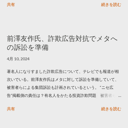
共有
続きを読む
学しました。 ー バズの目安は1300リツイート ー 人は16の熱量
でリツイートする ー 拡散を狙うなら深夜1時-5時 資料のダウン
ロードはこちら👇 — Twitter マーケティング (@TwitterMktgJP)
April 10, 2023 世界初公開｜「#拡散の科学」なぜ人はリツイー
前澤友作氏、詐欺広告対抗でメタへ
トするのか？ https://marketing.twitter.com/ja/insights/kakusan
の訴訟を準備
4月 10, 2024
著名人になりすました詐欺広告について、テレビでも報道が相
次いでいる。前澤友作氏はメタに対して訴訟を準備していて、
被害者らによる集団訴訟も計画されているという。 “ニセ広
告”掲載側の責任は？有名人をかたる投資詐欺問題 被害者らが
近く集団訴訟へ【Nスタ解説】
共有
続きを読む
https://newsdig.tbs.co.jp/articles/-/1091835 なぜなくならな
い？SNS有名人なりすまし広告 クリックすると…
https://www3.nhk.or.jp/news/html/20240406/k1001441255100