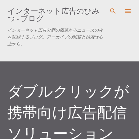
スキップしてメイン コンテンツに移動
インターネット広告のひみ
つ - ブログ
インターネット広告分野の価値あるニュースのみ
を記録するブログ。アーカイブの閲覧と検索は右
上から。
ダブルクリックが
携帯向け広告配信
ソリューション