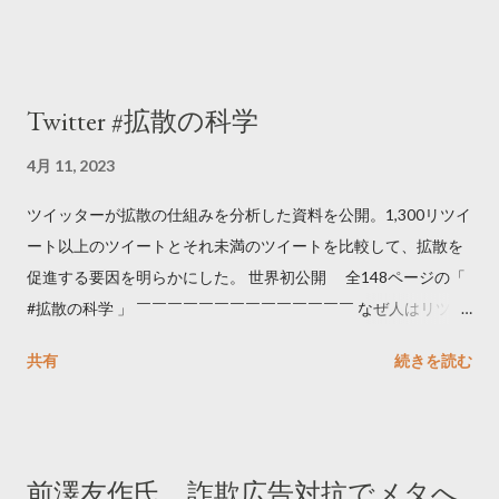
Twitter #拡散の科学
4月 11, 2023
ツイッターが拡散の仕組みを分析した資料を公開。1,300リツイ
ート以上のツイートとそれ未満のツイートを比較して、拡散を
促進する要因を明らかにした。 世界初公開 全148ページの「
#拡散の科学 」 ￣￣￣￣￣￣￣￣￣￣￣￣￣￣ なぜ人はリツイ
ートするのか..🤔? 大量のツイートデータをもとに「バズ」を科
共有
続きを読む
学しました。 ー バズの目安は1300リツイート ー 人は16の熱量
でリツイートする ー 拡散を狙うなら深夜1時-5時 資料のダウン
ロードはこちら👇 — Twitter マーケティング (@TwitterMktgJP)
April 10, 2023 世界初公開｜「#拡散の科学」なぜ人はリツイー
前澤友作氏、詐欺広告対抗でメタへ
トするのか？ https://marketing.twitter.com/ja/insights/kakusan