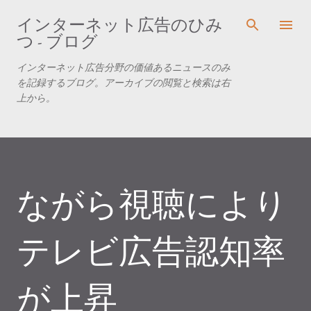
スキップしてメイン コンテンツに移動
インターネット広告のひみ
つ - ブログ
インターネット広告分野の価値あるニュースのみ
を記録するブログ。アーカイブの閲覧と検索は右
上から。
ながら視聴により
テレビ広告認知率
が上昇