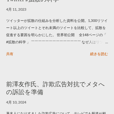
4月 11, 2023
ツイッターが拡散の仕組みを分析した資料を公開。1,300リツイ
ート以上のツイートとそれ未満のツイートを比較して、拡散を
促進する要因を明らかにした。 世界初公開 全148ページの「
#拡散の科学 」 ￣￣￣￣￣￣￣￣￣￣￣￣￣￣ なぜ人はリツイ
ートするのか..🤔? 大量のツイートデータをもとに「バズ」を科
共有
続きを読む
学しました。 ー バズの目安は1300リツイート ー 人は16の熱量
でリツイートする ー 拡散を狙うなら深夜1時-5時 資料のダウン
ロードはこちら👇 — Twitter マーケティング (@TwitterMktgJP)
April 10, 2023 世界初公開｜「#拡散の科学」なぜ人はリツイー
前澤友作氏、詐欺広告対抗でメタへ
トするのか？ https://marketing.twitter.com/ja/insights/kakusan
の訴訟を準備
4月 10, 2024
著名人になりすました詐欺広告について、テレビでも報道が相