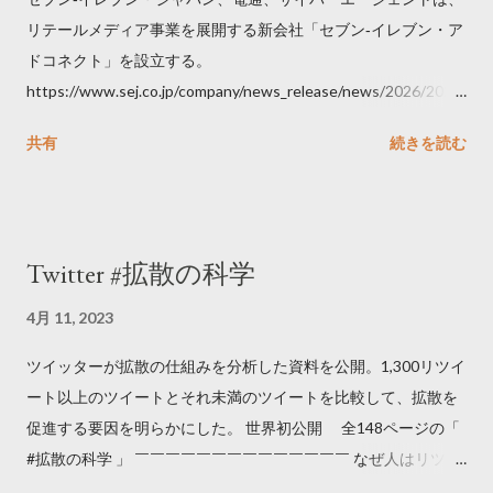
リテールメディア事業を展開する新会社「セブン‐イレブン・ア
ドコネクト」を設立する。
https://www.sej.co.jp/company/news_release/news/2026/2026
06111100.html
共有
続きを読む
Twitter #拡散の科学
4月 11, 2023
ツイッターが拡散の仕組みを分析した資料を公開。1,300リツイ
ート以上のツイートとそれ未満のツイートを比較して、拡散を
促進する要因を明らかにした。 世界初公開 全148ページの「
#拡散の科学 」 ￣￣￣￣￣￣￣￣￣￣￣￣￣￣ なぜ人はリツイ
ートするのか..🤔? 大量のツイートデータをもとに「バズ」を科