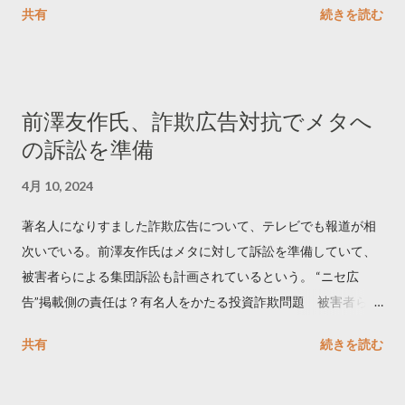
共有
続きを読む
学しました。 ー バズの目安は1300リツイート ー 人は16の熱量
でリツイートする ー 拡散を狙うなら深夜1時-5時 資料のダウン
ロードはこちら👇 — Twitter マーケティング (@TwitterMktgJP)
April 10, 2023 世界初公開｜「#拡散の科学」なぜ人はリツイー
前澤友作氏、詐欺広告対抗でメタへ
トするのか？ https://marketing.twitter.com/ja/insights/kakusan
の訴訟を準備
4月 10, 2024
著名人になりすました詐欺広告について、テレビでも報道が相
次いでいる。前澤友作氏はメタに対して訴訟を準備していて、
被害者らによる集団訴訟も計画されているという。 “ニセ広
告”掲載側の責任は？有名人をかたる投資詐欺問題 被害者らが
近く集団訴訟へ【Nスタ解説】
共有
続きを読む
https://newsdig.tbs.co.jp/articles/-/1091835 なぜなくならな
い？SNS有名人なりすまし広告 クリックすると…
https://www3.nhk.or.jp/news/html/20240406/k1001441255100