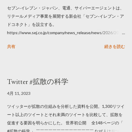
セブン‐イレブン・ジャパン、電通、サイバーエージェントは、
リテールメディア事業を展開する新会社「セブン‐イレブン・ア
ドコネクト」を設立する。
https://www.sej.co.jp/company/news_release/news/2026/2026
06111100.html
共有
続きを読む
Twitter #拡散の科学
4月 11, 2023
ツイッターが拡散の仕組みを分析した資料を公開。1,300リツイ
ート以上のツイートとそれ未満のツイートを比較して、拡散を
促進する要因を明らかにした。 世界初公開 全148ページの「
#拡散の科学 」 ￣￣￣￣￣￣￣￣￣￣￣￣￣￣ なぜ人はリツイ