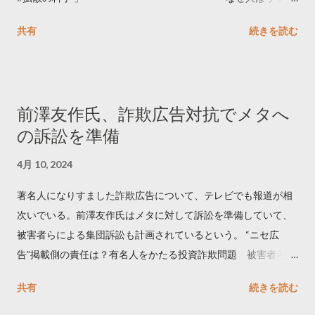
ートするのか..🤔? 大量のツイートデータをもとに「バズ」を科
共有
続きを読む
学しました。 ー バズの目安は1300リツイート ー 人は16の熱量
でリツイートする ー 拡散を狙うなら深夜1時-5時 資料のダウン
ロードはこちら👇 — Twitter マーケティング (@TwitterMktgJP)
April 10, 2023 世界初公開｜「#拡散の科学」なぜ人はリツイー
前澤友作氏、詐欺広告対抗でメタへ
トするのか？ https://marketing.twitter.com/ja/insights/kakusan
の訴訟を準備
4月 10, 2024
著名人になりすました詐欺広告について、テレビでも報道が相
次いでいる。前澤友作氏はメタに対して訴訟を準備していて、
被害者らによる集団訴訟も計画されているという。 “ニセ広
告”掲載側の責任は？有名人をかたる投資詐欺問題 被害者らが
近く集団訴訟へ【Nスタ解説】
共有
続きを読む
https://newsdig.tbs.co.jp/articles/-/1091835 なぜなくならな
い？SNS有名人なりすまし広告 クリックすると…