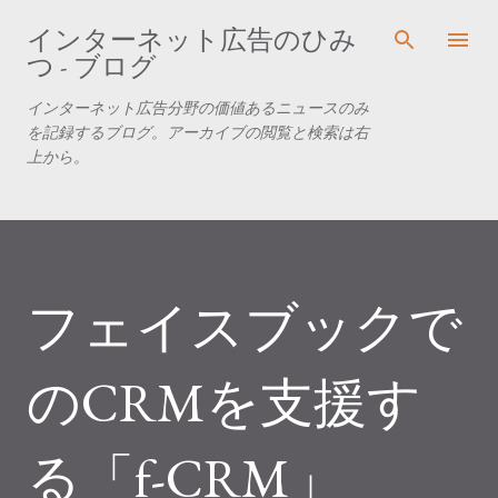
スキップしてメイン コンテンツに移動
インターネット広告のひみ
つ - ブログ
インターネット広告分野の価値あるニュースのみ
を記録するブログ。アーカイブの閲覧と検索は右
上から。
フェイスブックで
のCRMを支援す
る「f-CRM」