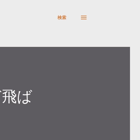
検索
ど飛ば