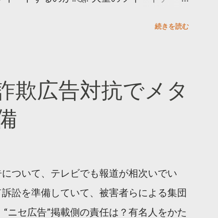
。 ー バズの目安は1300リツイート ー 人
続きを読む
ー 拡散を狙うなら深夜1時-5時 資料のダウ
ーケティング (@TwitterMktgJP) April
#拡散の科学」なぜ人はリツイートするのか？
詐欺広告対抗でメタ
ja/insights/kakusan
備
告について、テレビでも報道が相次いでい
て訴訟を準備していて、被害者らによる集団
 “ニセ広告”掲載側の責任は？有名人をかた