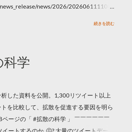
ny/news_release/news/2026/202606111100.
続きを読む
散の科学
析した資料を公開。1,300リツイート以上
ートを比較して、拡散を促進する要因を明ら
8ページの「 #拡散の科学 」 ￣￣￣￣￣￣
イートするのか..🤔? 大量のツイートデータ