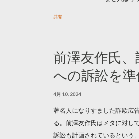
をもとに「バズ」を科学しました
共有
は16の熱量でリツイートする 
ンロードはこちら👇 — Twitter マ
10, 2023 世界初公開｜「
前澤友作氏、
https://marketing.twitter.com/
への訴訟を準
4月 10, 2024
著名人になりすました詐欺広
る。前澤友作氏はメタに対し
訴訟も計画されているという。