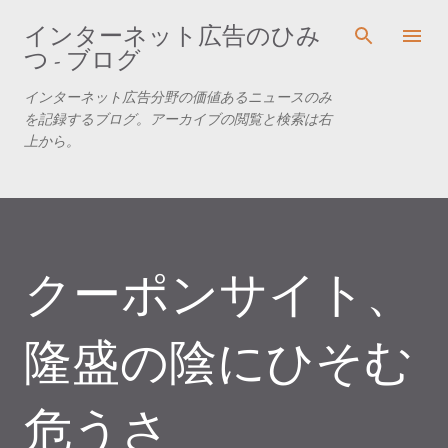
スキップしてメイン コンテンツに移動
インターネット広告のひみ
つ - ブログ
インターネット広告分野の価値あるニュースのみ
を記録するブログ。アーカイブの閲覧と検索は右
上から。
クーポンサイト、
隆盛の陰にひそむ
危うさ