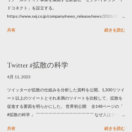
ドコネクト」を設立する。
https://www.sej.co.jp/company/news_release/news/2026/2026
06111100.html
共有
続きを読む
Twitter #拡散の科学
4月 11, 2023
ツイッターが拡散の仕組みを分析した資料を公開。1,300リツイ
ート以上のツイートとそれ未満のツイートを比較して、拡散を
促進する要因を明らかにした。 世界初公開 全148ページの「
#拡散の科学 」 ￣￣￣￣￣￣￣￣￣￣￣￣￣￣ なぜ人はリツイ
ートするのか..🤔? 大量のツイートデータをもとに「バズ」を科
共有
続きを読む
学しました。 ー バズの目安は1300リツイート ー 人は16の熱量