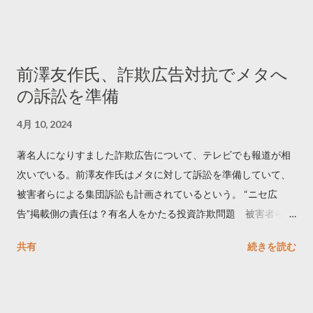
でリツイートする ー 拡散を狙うなら深夜1時-5時 資料のダウン
ロードはこちら👇 — Twitter マーケティング (@TwitterMktgJP)
April 10, 2023 世界初公開｜「#拡散の科学」なぜ人はリツイー
前澤友作氏、詐欺広告対抗でメタへ
トするのか？ https://marketing.twitter.com/ja/insights/kakusan
の訴訟を準備
4月 10, 2024
著名人になりすました詐欺広告について、テレビでも報道が相
次いでいる。前澤友作氏はメタに対して訴訟を準備していて、
被害者らによる集団訴訟も計画されているという。 “ニセ広
告”掲載側の責任は？有名人をかたる投資詐欺問題 被害者らが
近く集団訴訟へ【Nスタ解説】
共有
続きを読む
https://newsdig.tbs.co.jp/articles/-/1091835 なぜなくならな
い？SNS有名人なりすまし広告 クリックすると…
https://www3.nhk.or.jp/news/html/20240406/k1001441255100
0.html 詐欺広告をめぐり… 前澤氏 メタを訴える準備