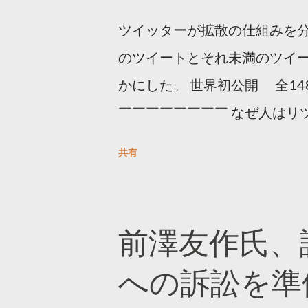
ツイッターが拡散の仕組みを分
のツイートとそれ未満のツイ
かにした。 世界初公開 全14
￣￣￣￣￣￣￣￣ なぜ人はリツ
をもとに「バズ」を科学しました
共有
は16の熱量でリツイートする 
ンロードはこちら👇 — Twitter マ
10, 2023 世界初公開｜「
前澤友作氏、
https://marketing.twitter.com/
への訴訟を準