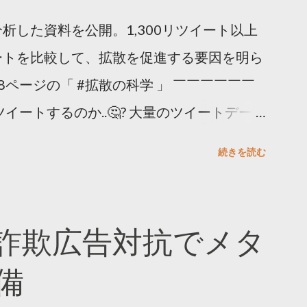
析した資料を公開。1,300リツイート以上
ートを比較して、拡散を促進する要因を明ら
8ページの「 #拡散の科学 」 ￣￣￣￣￣￣
イートするのか..🤔? 大量のツイートデータ
。 ー バズの目安は1300リツイート ー 人
続きを読む
ー 拡散を狙うなら深夜1時-5時 資料のダウ
ーケティング (@TwitterMktgJP) April
#拡散の科学」なぜ人はリツイートするのか？
詐欺広告対抗でメタ
ja/insights/kakusan
備